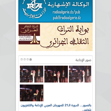
صور الإذاعة
لى أرواح
بالصور... الدورة الـ21 للمهرجان العربي للإذاعة والتلفزيون
بتونس