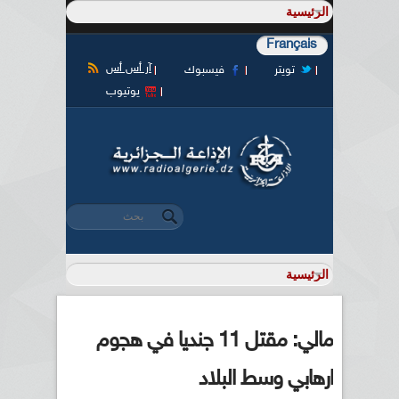
Français
آر أس أس
تويتر
فيسبوك
يوتيوب
‏بحث ‏
استمارة البحث
مالي: مقتل 11 جنديا في هجوم
ارهابي وسط البلاد