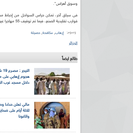
وسوق أهراس".
قوارب تقليدية الصنع، فيما تم توقيف 55 مهاجرا غير شرعي من جنسيات مختلفة بكل من تلمسان وتبسة وإن أمناس وبشار".
وسوم:
,
,
إرهاب
مكافحة
حصيلة
الجزائر
طالع ايضاً
النيج
هجوم إرهابي على 
داخل مسجد غرب البل
مالي تعلن حدادا وطن
ثلاثة أيام على ضحاي
واتاغونا