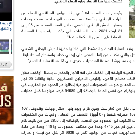
كشفت عنها هذا الأربعاء وزارة الدفاع الوطني.
وأوضح ذات المصدر أنه "في إطار مهامها النبيلة في الدفاع عن
التراب الوطني وتأمينه ضد مختلف التهديدات، نفذت وحدات
ومفارز للجيش الوطني الشعبي، خلال الفترة الممتدة من 25 إلى
والتلفزي
31 أوت 2021 عديد العمليات التي تؤكد التزام قواتنا المسلحة
بالحفاظ على الأمن والسكينة ببلادنا".
 وتبعا لعملية البحث والتمشيط التي قادتها مفرزة للجيش الوطني الشعبي
ة، ولاية جيجل والتي مكنت من إلقاء القبض على إرهابي خطير واسترجاع أسلحة نارية،
 لصناعة المتفجرات تحتوي على 13 قنبلة تقليدية الصنع".
كل ال
حثيثة الهادفة إلى القضاء على آفة الاتجار بالمخدرات ببلادنا، أوقفت مفارز
مشتركة للجيش الوطني الشعبي، بالتنسيق مع مختلف مصالح الأمن، بإقليمي الناحيتين العسكريين الثانية والثالثة 05 تجار
51 كيلوغرام من الكيف المعالج حاولت المجموعات الإجرامية إدخالها عبر الحدود مع المغرب، في
حين تم توقيف 26 تاجر مخدرات آخرين وحجز 120 كيلوغرام من نفس المادة بالإضافة إلى 54989 قرصا مهلوسا خلال عمليات
من جهة أخرى،"أوقفت مفارز للجيش الوطني الشعبي بكل من تمنراست وعين قزام وبرج باجي مختار وجانت وتندوف، 107
أشخاص وضبطت 23 مركبة و224 مولدا كهربائيا و158 مطرقة ضغط و07 أجهزة الكشف عن المعادن وكميات من المتفجرات
ومعدات التفجير وتجهيزات أخرى تستعمل في عمليات التنقيب غير المشروع عن الذهب، بالإضافة إلى 28،5 طن من خليط خام
الذهب والحجارة و04 أطنان من المواد الغذائية، في حين تم حجز 4745 وحدة من مختلف المشروبات و1181 وحدة من مادة
التبغ بكل من ورقلة وبسكرة، كما تم إحباط محاولات تهريب كميات من الوقود تقدر ب 9639 لتر بكل من تبسة والطارف