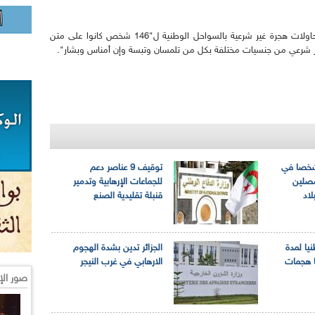
في سياق آخر، تمكن حراس السواحل من إحباط محاولات هجرة غير شرعية بالسواحل الوطنية ل"146 شخص كانوا على متن
ر : مصـرع 19 شخصا في
توقيف 9 عناصر دعم
مصلين
للجماعات الإرهابية وتدمير
اد
قنبلة تقليدية الصنع
يا لمدة
الجزائر تدين بشدة الهجوم
ا هجمات
الارهابي في غرب النيجر
صور الإ