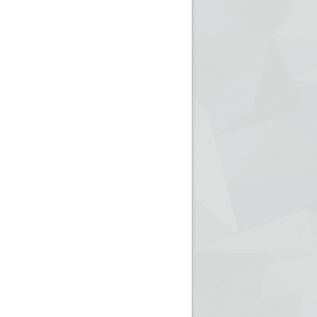
ريم الإذاعة الجزائرية للرياضيين البارالمبيين المتوجين
بالصور... اللقاء الوطني لمديري الإذ
اليات في طوكيو
حول مرافقة وتغطية الإنتخابات المحلية لـ27 نوفمب