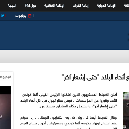
الثة
الإذاعة الدولية
إذاعة القرآن
الإذاعة الثقافية
جيل FM
البهجة
يوتيوب
حاء البلاد "حتى إشعار آخر"
فيديوها
أعلن الضباط العسكريون الذين اعتقلوا الرئيس الغيني ألفا كوندي
الأحد وقرروا حل المؤسسات ، فرض حظر تجول في كل أنحاء البلاد
"حتى إشعار آخر"، واستبدال حكام المناطق بعسكريين.
وقال الضباط أيضا في بيان ثان بثه التلفزيون الوطني ، إنه سيتم
عقد اجتماع لوزراء حكومة ألفا كوندي ومسؤولين أخرين صباح اليوم