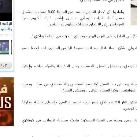
الاثنين في العاصمة كوناكري.
وأفادوا بأن "حظر التجول سيمتد من الساعة 8:00 مساء وسيشمل
جميع أنحاء التراب الوطني ، حتى إشعار أخر"، لكنهم دعوا
الموظفين إلى الالتحاق بمقرات عملهم غدا الاثنين.
والتلفزي
 في الداخل، على التزام الهدوء وتفادي التحرك في اتجاه كوناكري".
دولي بشأن السلامة الجسدية والمعنوية للرئيس السابق، لقد اتخذنا جميع
كل ال
فا كوندي، وتعطيل العمل بالدستور، وحل الحكومة والمؤسسات، وإغلاق
 إقدامهم على هذا العمل "بالوضع السياسي والاقتصادي في غينيا ، وجمود
مواطنين، وكذا الفساد المالي ، وتفشي الفقر".
لاق النار الكثيف الذي وقع قرب القصر الرئاسي جاء على خلفية محاولة
ا كوندي.
ة، وهي وحدة من النخبة العسكرية قادت محاولة الانقلاب في كوناكري