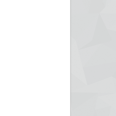
ريم الإذاعة الجزائرية للرياضيين البارالمبيين المتوجين
بالصور... اللقاء الوطني لمديري الإذ
اليات في طوكيو
حول مرافقة وتغطية الإنتخابات المحلية لـ27 نوفمب