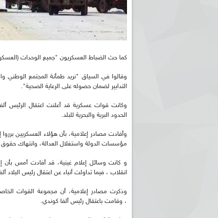
كما حث الضباط العسكريون "جميع الوحدات (العسكرية)
وقالوا في السياق "نريد طمأنة المجتمع الوطني وال
التدابير لضمان حصوله على الرعاية الصحية".
وكانت قوات عسكرية قد أعلنت اعتقال الرئيس أل
الحدود البرية والبحرية للبلد.
وأفادت مصادر إعلامية، بأن هؤلاء العسكريين برروا
مؤسسات الدولة واستغلال العدالة، وانتهاك حقوق ال
و كانت وسائل إعلام غينية، قد أفادت أمس بأن إط
انقلاب ، فيما تداولت أنباء عن اعتقال رئيس البلاد ألف
وذكرت مصادر إعلامية، أن مجموعة القوات الخاص
، وقامت باعتقال رئيس ألفا كوندي.