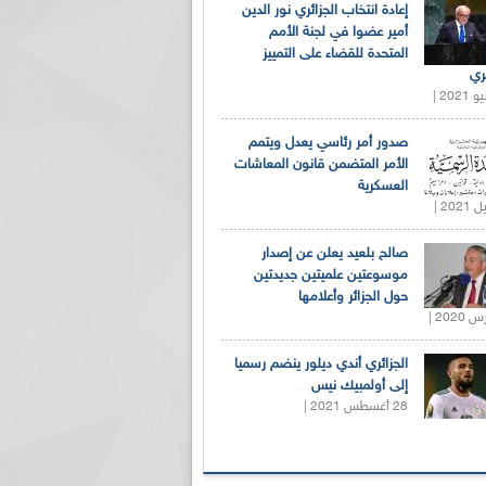
إعادة انتخاب الجزائري نور الدين
أمير عضوا في لجنة الأمم
المتحدة للقضاء على التمييز
ري
صدور أمر رئاسي يعدل ويتمم
الأمر المتضمن قانون المعاشات
العسكرية
صالح بلعيد يعلن عن إصدار
موسوعتين علميتين جديدتين
حول الجزائر وأعلامها
الجزائري أندي ديلور ينضم رسميا
إلى أولمبيك نيس
28 أغسطس 2021 |