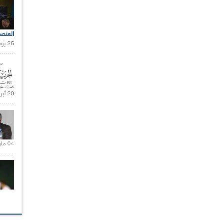
العنص
25 يونيو 2021 |
20 أبريل 2021 |
04 مارس 2020 |