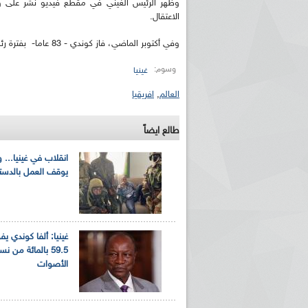
وظهر الرئيس الغيني في مقطع فيديو نشر على وس
الاعتقال.
وفي أكتوبر الماضي، فاز كوندي - 83 عاما- بفترة رئاسة ثالثة في انتخابات شابها احتجاجات عنيفة قتل فيها العشرات.
وسوم:
غينيا
العالم
,
افريقيا
طالع ايضاً
انقلاب في غينيا... 
يوقف العمل بالدست
غينيا: ألفا كوندي يف
59.5 بالمائة من نس
الأصوات