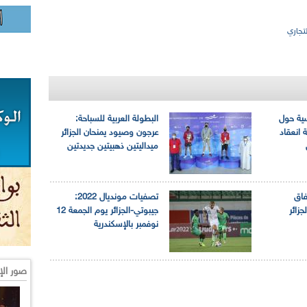
تجاري
سية حول
البطولة العربية للسباحة:
 انعقاد
عرجون وصيود يمنحان الجزائر
ميداليتين ذهبيتين جديدتين
فاق
تصفيات مونديال 2022:
جزائر
جيبوتي-الجزائر يوم الجمعة 12
نوفمبر بالإسكندرية
صور الإ