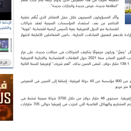
كضيفة شرف في هذا المعرض الذي يدوم أربعة أيام تحت شعار
"انطلاقة جديدة، فرص جديدة وانجازات جديدة".
وأكّد المسؤولون الصينيون خلال حفل الافتتاح الذي نُظّم بتقنية
التحاضر عن بعد، استعداد المؤسسات الصينية لعقد شراكات
والتلفزي
اقتصادية مع الدول الافريقية بغية تأسيس أرضية اقتصادية "قوية"
ة بلادهم لتعميق المبادلات التجارية، داعين المتعاملين الأفارقة لانتهاز
أن "يتعزّز" ويكون مرفوقًا بتكثيف الشراكات في مجالات جديدة، على غرار
"اقتصاد الرقمنة" و"تكوين الموارد البشرية"، وبحسب التقرير الصادر سنة 2021 حول العلاقات الاقتصادية والتجارية الافريقية
كل ال
الصينية، فإنّ حجم المبادلات بين الصين وافريقيا بلغ 139.1 مليار دولار، لتبقى الصين بذلك "أهم شريك" لإفريقيا للسنة الثانية
وبحسب المنظمين، فإنّ المعرض يشهد مشاركة أكثر من 900 مؤسسة من 40 دولة افريقية، إضافة إلى الصين في المعرض
وبلغة الأرقام، يبلغ حجم الاستثمارات الصينية في إفريقيا، مستوى 46 مليار دولار من خلال 3700 شركة صينية تنشط في
إفريقيا، في مجالات حيوية مختلفة وعديدة. وبلغ حجم المشاريع والهياكل القاعدية التي انجزت في إفريقيا حوالي 705 مليارات