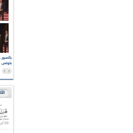
اعات الوطنية والجهوية
الإذاعة الجزائرية تقف دقيقة صمت ترحما على أرواح شهداء
ر 2021
17 أكتوبر 1961
بتونس
الأ
20 أبريل 2021 |