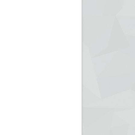
ريم الإذاعة الجزائرية للرياضيين البارالمبيين المتوجين
بالصور... اللقاء الوطني لمديري الإذ
اليات في طوكيو
حول مرافقة وتغطية الإنتخابات المحلية لـ27 نوفمب