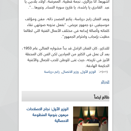
أشهرها: أنا جزائري، نجمة قطبية، الممرضة، أولاد بلاديي يا
عبد القادري يا راشدة، يا قارئ سورة النساء, وغيرها...".
ويعد الفنان رابح درياسة، يتابع المصدر ذاته، مغن ومؤلف
موسيقيي ذو جمهور عريض، "بفعل عذوبه صوتهي نقاء
كلماته وأصالة إبداعه في مختلف الأعمال الفنية التي لطالما
حظيت بإعجاب واحترام الجمهور".
للتذكير، كان الفنان الراحل قد بدأ مشواره الغنائي عام 1953،
بعد أن عمل في الكثير من الميادين لكن الفن كان المحطة
الأبرز في تاريخه، حيث غنى للوطن للحب للجمال والأغنية
الحكيمة الهادفة.
وسوم:
,
,
الوزير الأول
وزير الاتصال
رابح درياسة
الجزائر
طالع ايضاً
الوزير الأول: نجاح الاصلاحات
مرهون بنوعية المنظومة
الاحصائية