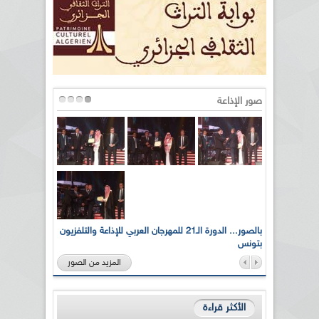
صور الإذاعة
لى أرواح
بالصور... الدورة الـ21 للمهرجان العربي للإذاعة والتلفزيون
بتونس
المزيد من الصور
الأكثر قراءة