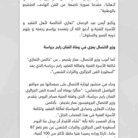
أذهاننا، مقدما صورة ناصعة عن الفن الهادف المتشبع
بالوطنية".
وتابع أيمن عبد الرحمان "تعازي الخالصة لأهل الفقيد و
للأسرة الفنية،و أدعو الله أن يتغمده بواسع رحمته و يلهم
ذويه الصبر والسلوان".
وزير الاتصال يعزي في وفاة الفنان رابح درياسة
كما أعرب وزير الاتصال، عمار بلحيمر ، عن "خالص التعازي"
لكافة الأسرة الفنية ولعائلة الفقيد رابح درياسة،الذي يعد
"أسطورة الفن الجزائري والتراث الشعبي".
وجاء في منشور لوزارة الاتصال على صفحاتها عبر مواقع
التواصل الاجتماعي: "متأثرا بوفاة أحد أعمدة الفن الجزائري
الفنان رابح درياسة، الذي وافته المنية صباح اليوم، يتقدم
وزير الاتصال البروفيسور عمار بلحيمر، بأخلص
عبارات التعازي وصادق المواساة لعائلة الفقيد ولكافة
الأسرة الفنية في هذا المصاب الجلل".
وذكر المصدر ذاته بأنه "تشاء الأقدار أن يرحل عنا اليوم
أسطورة الفن الجزائري والتراث الشعبي عن عمر ناهز 87
عاما، تاركا وراءه رصيدا فنيا حافلا لأكثر من 100 أغنية،