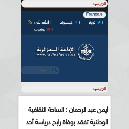
Français
آر أس أس
تويتر
فيسبوك
يوتيوب
‏بحث ‏
استمارة البحث
أيمن عبد الرحمان : الساحة الثقافية
الوطنية تفقد بوفاة رابح درياسة أحد