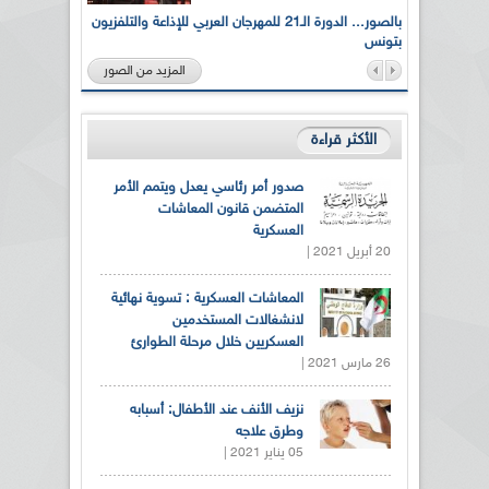
لى أرواح
بالصور... الدورة الـ21 للمهرجان العربي للإذاعة والتلفزيون
بتونس
المزيد من الصور
الأكثر قراءة
صدور أمر رئاسي يعدل ويتمم الأمر
المتضمن قانون المعاشات
العسكرية
20 أبريل 2021 |
المعاشات العسكرية : تسوية نهائية
لانشغالات المستخدمين
العسكريين خلال مرحلة الطوارئ
26 مارس 2021 |
نزيف الأنف عند الأطفال: أسبابه
وطرق علاجه
05 يناير 2021 |