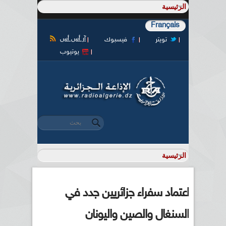
Français
آر أس أس
تويتر
فيسبوك
يوتيوب
‏بحث ‏
استمارة البحث
اعتماد سفراء جزائريين جدد في
السنغال والصين واليونان