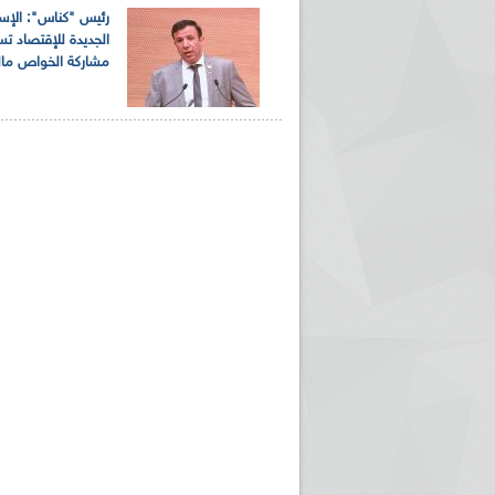
رئيس "كناس": الإستر
الجديدة للإقتصاد ت
مشاركة الخواص مالي