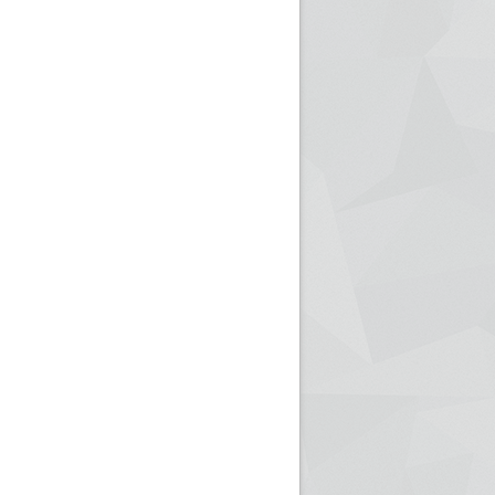
ريم الإذاعة الجزائرية للرياضيين البارالمبيين المتوجين
بالصور... اللقاء الوطني لمديري الإذ
اليات في طوكيو
حول مرافقة وتغطية الإنتخابات المحلية لـ27 نوفمب