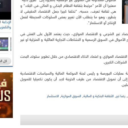
الأموال المتداولة في السوق غير الرسمية باللجوء إلى "طرق ذكية"
معتبرا أن الأمر "مرتبط بثقافة النظام البنكي و المالي في البلاد" و
هي ثقافة تعرف، حسبه، "تخلفا كبيرا جعل الاقتصاد الحقيقي لا
يتطور، وهو ما يتطلب الآن تغيير بعض السلوكات المحبطة لفعل
الإنتاج أو الاستثمار".
والتلفزي
صاد غير الشرعي و الاقتصاد الموازي، حيث يعتمد الأول على الغش في
لأموال في السوق الرسمية و النشاطات التجارية العائلية و المنزلية او غير
الاقتصاد الموازي و اعتماد الذكاء الاقتصادي من خلال تطوير سلوك البحث
كل ال
الشركات الكبرى.
 عمليات البورصة و رئيس لجنة الحوكمة المالية والسياسات الاقتصادية
إلى أن تمويل الاقتصاد من طرف الخزينة لابد أن يكون تكميليا للتمويل
لين.
,
,
,
,
رضا تير
الثقافة البنكية و المالية
السوق الموازية
الاستثمار