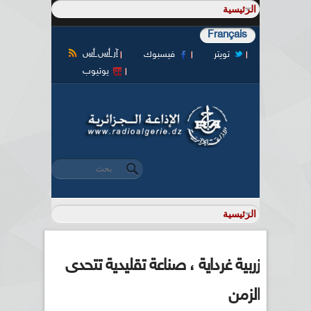
Français
آر أس أس
تويتر
فيسبوك
يوتيوب
‏بحث ‏
استمارة البحث
زربية غرداية ، صناعة تقليدية تتحدى
الزمن