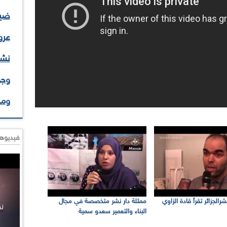
ضيف
عرو
نشا
وجو
وم
فيديوها
رالجزائر تقرأ قادة الزاوي
ممثلة دار نشر متخصصة في مجال
البناء والتعمير سعدو سمية