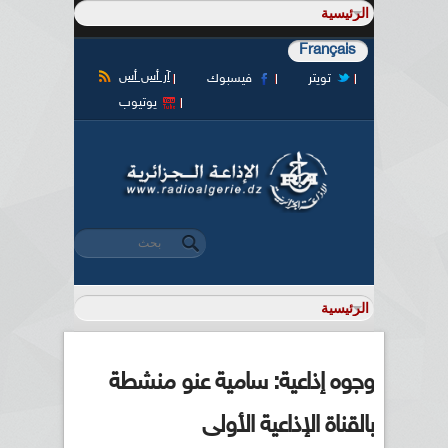
Français
آر أس أس
تويتر
فيسبوك
يوتيوب
‏بحث ‏
استمارة البحث
وجوه إذاعية: سامية عنو منشطة
بالقناة الإذاعية الأولى