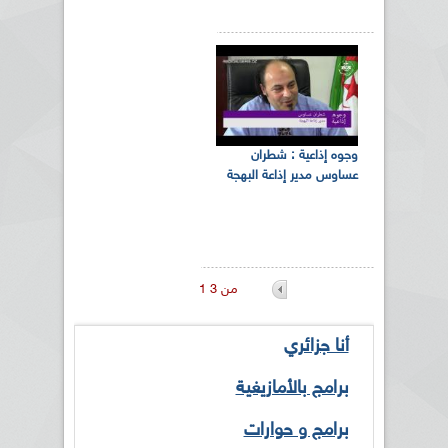
وجوه إذاعية : شطران
عساوس مدير إذاعة البهجة
1 من 3
أنا جزائري
برامج بالأمازيغية
برامج و حوارات