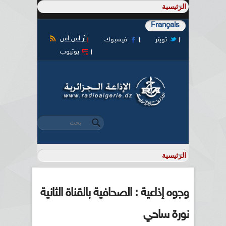
Français
آر أس أس
تويتر
فيسبوك
يوتيوب
‏بحث ‏
استمارة البحث
وجوه إذاعية : الصحافية بالقناة الثانية
نورة ساحي