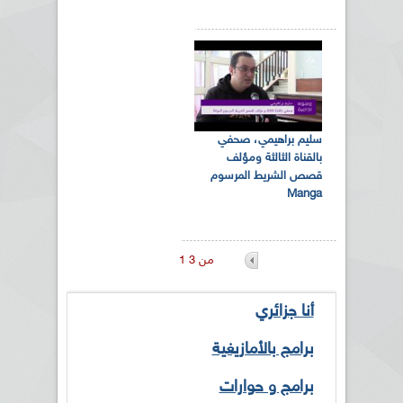
سليم براهيمي، صحفي
بالقناة الثالثة ومؤلف
قصص الشريط المرسوم
Manga
1 من 3
أنا جزائري
برامج بالأمازيغية
برامج و حوارات