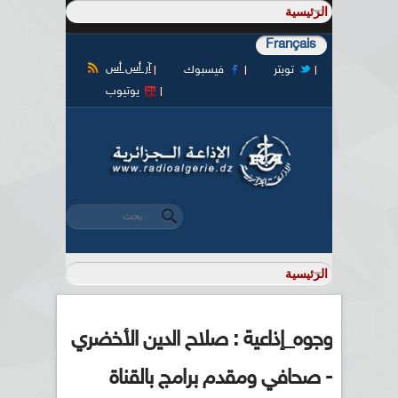
Français
آر أس أس
تويتر
فيسبوك
يوتيوب
‏بحث ‏
استمارة البحث
وجوه_إذاعية : صلاح الدين الأخضري
- صحافي ومقدم برامج بالقناة