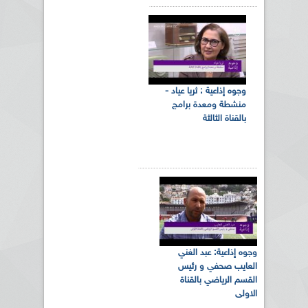
وجوه إذاعية : ثريا عياد -
منشطة ومعدة برامج
بالقناة الثالثة
وجوه إذاعية: عبد الغني
العايب صحفي و رئيس
القسم الرياضي بالقناة
الاولى