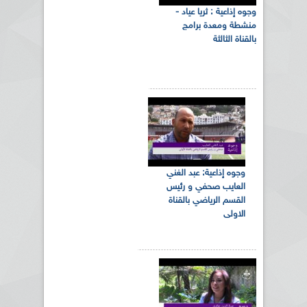
وجوه إذاعية : ثريا عياد -
منشطة ومعدة برامج
بالقناة الثالثة
وجوه إذاعية: عبد الغني
العايب صحفي و رئيس
القسم الرياضي بالقناة
الاولى