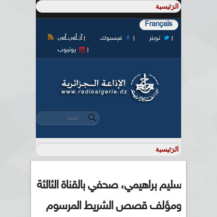
Français
آر أس أس
تويتر
فيسبوك
يوتيوب
‏بحث ‏
استمارة البحث
سليم براهيمي، صحفي بالقناة الثالثة
ومؤلف قصص الشريط المرسوم