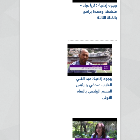
وجوه إذاعية : ثريا عياد -
منشطة ومعدة برامج
بالقناة الثالثة
وجوه إذاعية: عبد الغني
العايب صحفي و رئيس
القسم الرياضي بالقناة
الاولى