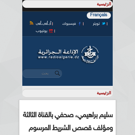
Français
آر أس أس
تويتر
فيسبوك
يوتيوب
‏بحث ‏
استمارة البحث
سليم براهيمي، صحفي بالقناة الثالثة
ومؤلف قصص الشريط المرسوم