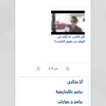
رأي الناس: ما رأيك في
الزواج عن طريق الانترنت؟
2 من 3
أنا جزائري
برامج بالأمازيغية
برامج و حوارات