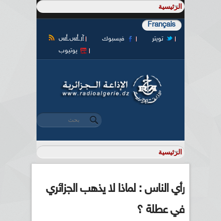
Français
آر أس أس
تويتر
فيسبوك
يوتيوب
‏بحث ‏
استمارة البحث
رأي الناس : لماذا لا يذهب الجزائري
في عطلة ؟