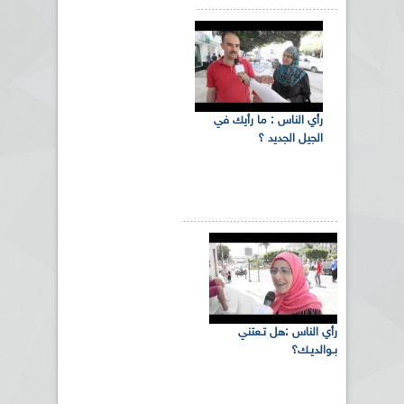
رأي الناس : ما رأيك في
الجيل الجديد ؟
رأي الناس :هل تـعتني
بـوالديـك؟