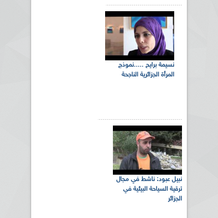
نسيمة برايح .....نموذج
المرأة الجزائرية الناجحة
نبيل عبود: ناشط في مجال
ترقية السياحة البيئية في
الجزائر