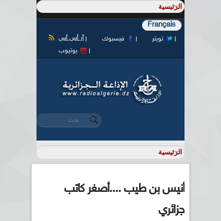
Français
آر أس أس
تويتر
فيسبوك
يوتيوب
‏بحث ‏
استمارة البحث
أنيس بن طيب ....أصغر كاتب
جزائري