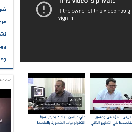
ضيف
عرو
نشا
وجو
وم
فيديوها
د دريس - مؤسس ومسير
علي عباسن - باحث بمركز تنمية
صصة في التطوير الذاتي
التكنولوجيات المتطورة بالعاصمة