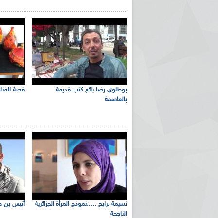
بوطاوي رضا بائع كتب قديمة
قصة الفنان
بالعاصمة
نسيمة برايح .....نموذج المرأة الجزائرية
أنيس بن ط
الناجحة