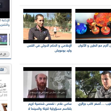
والتلفزي
 أكرم مع الطين و الألوان
الإعلامي و الحكم الدولي في التنس
وليد بوعويش
كل ال
الأ
20 أبريل 2021 |
يب ....أصغر كاتب جزائري
سامي علام : تقمص شخصية كريم
بلقاسم مسؤولية ثقيلة والسينما لا