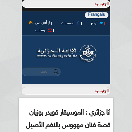
Français
آر أس أس
تويتر
فيسبوك
يوتيوب
‏بحث ‏
استمارة البحث
أنا جزائري : الموسيقار قويدر بوزيان
قصة فنان مهووس بالنغم الأصيل