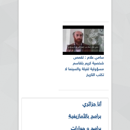
سامي علام : تقمص
شخصية كريم بلقاسم
مسؤولية ثقيلة والسينما لا
تكتب التاريخ
أنا جزائري
برامج بالأمازيغية
برامج و حوارات