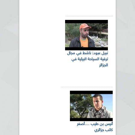
نبيل عبود: ناشط في مجال
ترقية السياحة البيئية في
الجزائر
أنيس بن طيب ....أصغر
كاتب جزائري