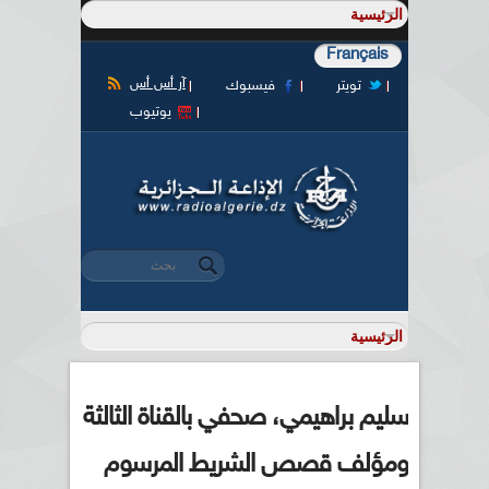
Français
آر أس أس
تويتر
فيسبوك
يوتيوب
‏بحث ‏
استمارة البحث
سليم براهيمي، صحفي بالقناة الثالثة
ومؤلف قصص الشريط المرسوم