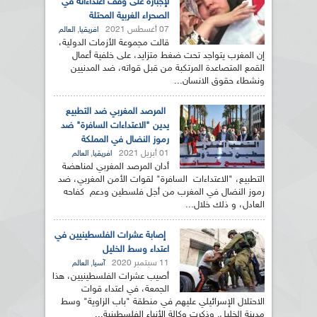
لإجباره على وقف اعتداءاته في
الصحراء الغربية المحتلة
07 أغسطس 2021
,
افريقيا
العالم
قالت مجموعة الأزمات الدولية،
إن المغرب يتواجد تحت ضغط متزايد، على خلفية أعمال
القمع المتصاعدة المرتكبة من قبل قواته، ضد المدنيين
ونشطاء حقوق الانسان...
المرصد المغربي ضد التطبيع
يدين "الاعتداءات السافرة" ضد
رموز النضال في المملكة
01 أبريل 2021
,
افريقيا
العالم
أدان المرصد المغربي لمناهضة
التطبيع، "الاعتداءات السافرة" لقوات الأمن المغربي، ضد
رموز النضال في المغرب من أجل فلسطين ودعم كفاحه
العادل، و ذلك خلال...
إصابة عشرات الفلسطينيين في
اعتداء وسط الخليل
11 سبتمبر 2020
,
آسيا
العالم
أصيب عشرات الفلسطينيين، هذا
الجمعة، في اعتداء قوات
الاحتلال الإسرائيلي عليهم في منطقة "باب الزاوية" وسط
مدينة الخليل. وذكرت وكالة الأنباء الفلسطينية...