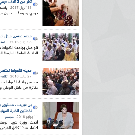
أكثر من 3 آلاف حرفي وحرفية يختصون في صناعة الزربية بالأغواط
11 أبريل 2017
حرفي وحرفية يختصون في صن
محمد عيسى خلال افتت
28 يوليو 2016
ثقافة
تتواصل بجامعة الأغواط ف
الخلافة العامة للطريقة ال
مدينة الأغواط تحتضن
27 يوليو 2016
ثقافة
تحتضن ولاية الأغواط هذا
دكاترة من داخل الوطن و
بن غبريت : مستوى بع
نقطتين للخبرة المهنية
11 يوليو 2016
مجتمع
أكدت، وزيرة التربية الو
اعتماد مبدأ تكافؤ الفرص 