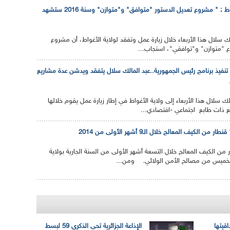
سلال يؤكد من الاغواط : " مشروع تعديل الدستور "متوافق" و"متوازن" وسنة 2016 ستشهد
الك سلال هذا الأربعاء خلال زيارة عمل وتفقد لولاية الأغواط، أن مشروع
 "متوازن" و"توافقي"، استجاب...
تنفيذ برنامج رئيس الجمهورية..عبد المالك سلال يتفقد ويدشن عدة مشاريع
الك سلال هذا الأربعاء إلى ولاية الأغواط في إطار زيارة عمل يقوم خلالها
ع ذات طابع اجتماعي -اقتصادي...
أكثر من 14 قنطار من الكيف المعالج خلال التسعة أشهر الأولى من السنة الجارية بولاية
الخميس من مصالح الأمن الولائي. ومن...
اقيتها
الإذاعة الجزائرية تحي الذكرى 59 لبسط