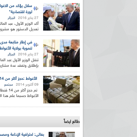
ثورة اقتصادية"
27 يناير 2016
الجزائر
أكد الوزير الأول، عبد الم
تعديل الدستور هو مشروع
في إطار متابعة مدى 
تنموية بولاية الأغواط
27 يناير 2016
الجزائر
تنقل الوزير الأول عبد الم
بإطلاق وتفقد عدة مشاري
الأغواط :حجز أكثر من 14 قنطار من الكيف المعالج خلال الـ9 أشهر الأولى من 2014
09 أكتوبر 2014
مجتمع
تم حجز 
الأغواط حسبما علم هذا 
طالع ايضاً
بغالي: احترافية الإذاعة ومصد