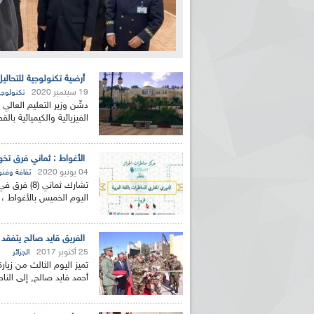
أرضية تكنولوجية للتحاليل 
19 سبتمبر 2020
تكنولوجي
دشّن وزير التعليم العالي
الفيزيائية والكيميائية با
الأغواط : ثماني فرق تخوض
04 يونيو 2020
ثقافة وفن
تشارك ثماني
اليوم الخميس بالأغواط ، و
الفريق قايد صالح يتفق
25 أكتوبر 2017
الجزائر
تميز اليوم الثالث من زيا
أحمد قايد صالح, إلى النا