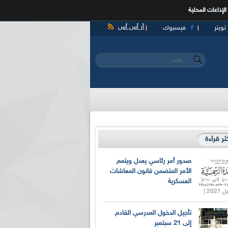
الإذاعات المحلية
آر أس أس
تويتر
فيسبوك
‏بحث ‏
استمارة البحث
كثر قراءة
صدور أمر رئاسي يعدل ويتمم
الأمر المتضمن قانون المعاشات
العسكرية
تأجيل الدخول المدرسي القادم
إلى 21 سبتمبر