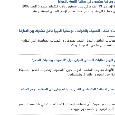
ينشط أزيد من 13 ألف حرفي على مستوى ولاية الأغواط منهم 3 آلاف و200
اعة الزربية حيث تم اعتماد نظام الإنتاج المحلي لترقية نوعية...
اح ملتقى التصوف بالاغواط : الوسطية الدينية عامل مشترك بين الافارقة
 وفنون
عاليات الملتقى الدولي للبعد الصوفي و التحديات المعاصرة الذي تنظمه
تيجانية بعين ماضي بالأغواط. و أكد...
 اليوم فعاليات الملتقى الدولي حول "التصوف وتحديات العصر"
 وفنون
 الأربعاء فعاليات الملتقى الدولي حول "التصوف وتحديات العصر" بمشاركة
كذا من السودان والعراق وفلسطين...
ض الاساتذة المتعاقدين الذين رسبوا لم يرقى الى المطلوب رغم اضافة
طنية نورية بن غبريت، أن مسابقة توظيف الأساتذة جرت في شفافية تامة مع
أمام الجميع. و اضافت بن غبريط،...