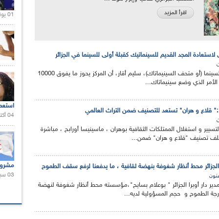
اقرأ المزيد
01 يونيو 2021 |
 لاستعادة المجد القديم للسينماتيك كقبلة أولى للسينما في الجزائر
ن
أكد مدير المركز الجزائري للسينما (أو متحف السينيماتاك)، سليم أقار، أن المركز يحوز ما يفوق 10000
استعم
 :" قلاع و هران" تستعد للتصنيف ضمن التراث العالمي
04 أكتوبر 2020 |
ن
لتسيير و استغلال الممتلكات الثقافية بوهران ، ماسينيسا أورابح ، مباشرة
 لملف تصنيف "قلاع و هران" ضمن...
مشروع
 الجزائر محط أنظار شغوفة بنهضة ثقافية ، ما يدفعنا لرفع سقف الطموح
03 سبتمبر 2020 |
فنون
مدير دار أوبرا الجزائر " بوعلام بسايح"،مؤسسته محط أنظار شغوفة لنهضة
درجة الطموح و حجم المسؤولية لديه...