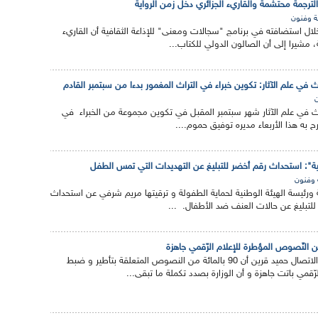
لترجمة محتشمة والقاريء الجزائري دخل زمن الرواية
ة وفنون
لال استضافته في برنامج "سجالات ومعنى" للإذاعة الثقافية أن القاريء
، مشيرا إلى أن الصالون الدولي للكتاب...
ث في علم الآثار: تكوين خبراء في التراث المغمور بدءا من سبتمبر القادم
ن
ث في علم الآثار شهر سبتمبر المقبل في تكوين مجموعة من الخبراء في
 به هذا الأربعاء مديره توفيق حموم....
ية": استحداث رقم أخضر للتبليغ عن التهديدات التي تمس الطفل
 وفنون
ئيسة الهيئة الوطنية لحماية الطفولة و ترقيتها مريم شرفي عن استحداث
للتبليغ عن حالات العنف ضد الأطفال. ...
أكد وزير الاتصال حميد قرين أن 90 بالمائة من النصوص المتعلقة بتأطير و ضبط
لرّقمي باتت جاهزة و أن الوزارة بصدد تكملة ما تبقى...