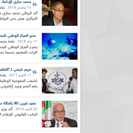
محمد ساري للإذاعة: ا
14 نوفمبر 2018
ثقاف
أكد الروائي محمد ساري خ
الجزائري عيش زمن الرواية
مدير المركز الوطني للبح
17 يناير 2018
ثقافة وفنو
يشرع المركز الوطني للبح
التراث المغمور حسبما صرح
مريم شرفي لـ"الثقاف
11 أكتوبر 2017
ثقافة
كشفت المفوضة الوطنية ور
رقم أخضر وبريد إلكتروني 
حميد قرين: 90 بالمائة من النّصوص المؤطرة للإعلام الرّقمي جاهزة
26 أكتوبر 2016
الجانب القانوني للإعلام ا