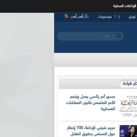
الإذاعات المحلية
آر أس أس
تويتر
فيسبوك
‏بحث ‏
استمارة البحث
كثر قراءة
صدور أمر رئاسي يعدل ويتمم
الأمر المتضمن قانون المعاشات
العسكرية
مريم شرفي للإذاعة: 700 إخطار
حول المساس بحقوق الطفل