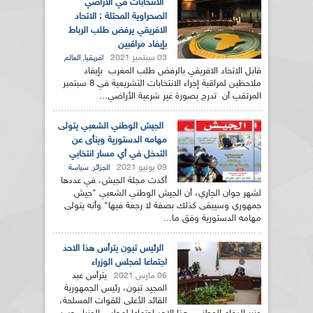
الانتخابات في الأراضي
الصحراوية المحتلة : الاتحاد
الافريقي يرفض طلب الرباط
بإيفاد مراقبين
03 سبتمبر 2021
,
افريقيا
العالم
قابل الاتحاد الافريقي بالرفض طلب المغرب بإيفاد
ملاحظين لمراقبة إجراء الانتخابات التشريعية في 8 سبتمبر
المرتقب أن تدرج بصورة غير شرعية الأراضي...
الجيش الوطني الشعبي يتولى
مهامه الدستورية وينأى عن
التدخل في أي مسار انتخابي
09 يونيو 2021
,
الجزائر
سياسة
أكدت مجلة الجيش، في عددها
لشهر جوان الجاري، أن الجيش الوطني الشعبي "جيش
جمهوري وسيبقى كذلك بصفة لا رجعة فيها" وأنه يتولى
مهامه الدستورية وفق ما...
الرئيس تبون يترأس هذا الاحد
اجتماعا لمجلس الوزراء
يترأس عبد
06 مارس 2021
المجيد تبون، رئيس الجمهورية
القائد الأعلى للقوات المسلحة،