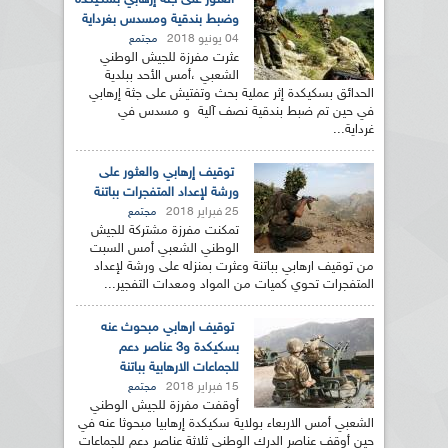
العثور على جثة إرهابي بسكيكدة
وضبط بندقية ومسدس بغرداية
04 يونيو 2018
مجتمع
عثرت مفرزة للجيش الوطني
الشعبي ،أمس الأحد ببلدية
الحدائق بسكيكدة إثر عملية بحث وتفتيش على جثة إرهابي
في حين تم ضبط بندقية نصف آلية و مسدس في
غرداية...
توقيف إرهابي والعثور على
ورشة لإعداد المتفجرات بباتنة
25 فبراير 2018
مجتمع
تمكنت مفرزة مشتركة للجيش
الوطني الشعبي أمس السبت
من توقيف ارهابي بباتنة وعثرت بمنزله على ورشة لإعداد
المتفجرات تحوي كميات من المواد ومعدات التفجير...
توقيف ارهابي مبحوث عنه
بسكيكدة و3 عناصر دعم
للجماعات الارهابية بباتنة
15 فبراير 2018
مجتمع
أوقفت مفرزة للجيش الوطني
الشعبي أمس الاربعاء بولاية سكيكدة إرهابيا مبحوثا عنه في
حين أوقف عناصر الدرك الوطني ثلاثة عناصر دعم للجماعات