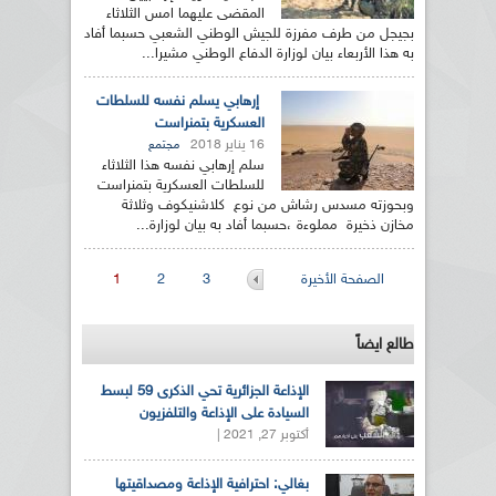
المقضى عليهما امس الثلاثاء
بجيجل من طرف مفرزة للجيش الوطني الشعبي حسبما أفاد
به هذا الأربعاء بيان لوزارة الدفاع الوطني مشيرا...
إرهابي يسلم نفسه للسلطات
العسكرية بتمنراست
16 يناير 2018
مجتمع
سلم إرهابي نفسه هذا الثلاثاء
للسلطات العسكرية بتمنراست
وبحوزته مسدس رشاش من نوع كلاشنيكوف وثلاثة
مخازن ذخيرة مملوءة ،حسبما أفاد به بيان لوزارة...
الصفحات
الصفحة الأخيرة
3
2
1
طالع ايضاً
الإذاعة الجزائرية تحي الذكرى 59 لبسط
السيادة على الإذاعة والتلفزيون
أكتوبر 27, 2021 |
بغالي: احترافية الإذاعة ومصداقيتها