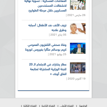
المعاشات العسكرية : تسوية نهائية
لانشغالات المستخدمين
العسكريين خلال مرحلة الطوارئ
26 مارس 2021 |
نزيف الأنف عند الأطفال: أسبابه
وطرق علاجه
05 يناير 2021 |
وفاة صحفي التلفزيون العمومي
كريم بوسالم متأثرا بفيروس كورونا
25 يوليو 2021 |
عطار يشارك في الاجتماع الـ 23
للجنة الوزارية المشتركة لمتابعة
اتفاق أوبك +
19 أكتوبر 2020 |
الواجهة
القناة الأولى
القناة الثانية
القناة الثالثة