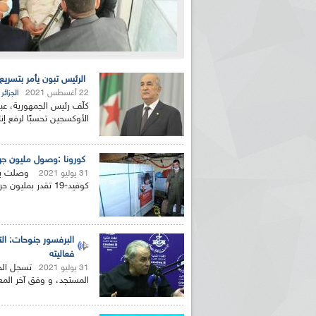
الرئيس تبون يأمر بتسريع
22 أغسطس 2021
الجزائر
كلّف رئيس الجمهورية، عب
الأوكسجين تحسبًا لرفع إن
كورونا :وصول مليون جرعة من اللقاح و 
وصلت بال
31 يوليو 2021
كوفيد-19 تقدر بمليون جرعة، والثانية تمثل أجهزة تكثيف الأوكسجين والتنفس...
البرفسور جنوحات: الت
فعاليته
تسجل الجز
31 يوليو 2021
المستجد، و وفق آخر المعط