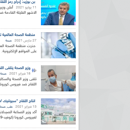
بن بوزيد: إدراج رمز اللق
أعلن وزير
11 يوليو 2021
الاشهر القليلة القادمة ض
منظمة الصحة العالمية تحذر من لقاحات "
27 مارس 2021
صحة
على المواقع الإلكترونية.
وزير الصحة يتلقى ال
18 فبراير 2021
صحة
تلقى وزير الصحة والسكان
اللقاح ضد فيروس كورونا
انتاج اللقاح "سبوتنيك V" بالجزائر سيكون حصريا من قبل مجمع "صيدال"
13 فبراير 2021
,
طب
صحة
أكد وزير الصناعة الصيدلان
لفيروس كورونا (كوفيد-19) سيتم بالشراكة مع روسيا...