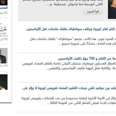
الثاني لتوسعة خط ترامواي قسنطينة. و...
العنص
اقرأ المزيد
25 يونيو 2021 |
 انتاج لقاح كورونا ويكلف سوناطراك باقتناء شاحنات نقل الأوكسجين
د المجيد تبون، هذا الأحد، مجمع "سوناطراك" باقتناء شاحنات نقل
20 أبريل 2021 |
تاج هذه المادة، مشدّدًا على ضرورة تسريع...
750 جهاز تكثيف الأوكسجين
مطار العسكري لبوفاريك شحنتان الأولى خاصة باللقاح المضاد لفيروس
04 مارس 2020 |
باعد بين مواعيد تلقي جرعات التلقيح المضاد لفيروس كورونا لا يؤثر على
ائر في الآونة الأخيرة ارتفاعا محسوسا في عدد الإصابات بفيروس كورونا
يات بلادنا تعيش الشطر الثاني من الموجة الثالثة...