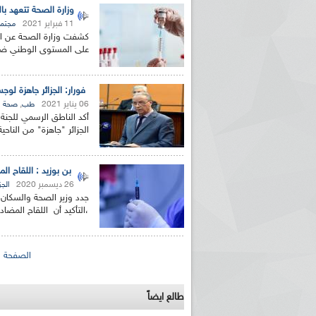
وزارة الصحة تتعهد بال
11 فبراير 2021
مجتم
على المستوى الوطني ضمن
فورار: الجزائر جاهزة لوجس
06 يناير 2021
,
طب
صحة
أكد الناطق الرسمي للجنة ر
الجزائر "جاهزة" من الناحية
بن بوزيد : اللقاح ال
26 ديسمبر 2020
الجز
جدد وزير الصحة والسكان 
،التأكيد أن اللقاح المضا
الصفحات
الصفحة ال
طالع ايضاً