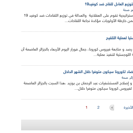
توزيع العادل للقاح ضد كوفيد19
,
ع
صحة
كشفت وزارة الصحة عن استراتيجية تقوم على العقلانية والعدالة في توزيع اللقاحات ضد كوفيد 19
 خارطة الأولويات مؤكدة نجاعة اللقاحات...
تيا لعملية التلقيح
صد و متابعة فيروس كورونا، جمال فورار اليوم الأربعاء بالجزائر العاصمة أن
 اللوجستية لتنفيذ عملية...
مضاد لكورونا سيكون متوفرا خلال الشهر الداخل
,
ائر
صحة
و إصلاح المستشفيات عبد الرحمان بن بوزيد ،هذا السبت بالجزائر العاصمة
د لفيروس كورونا سيكون متوفرا خلال...
أخيرة
2
1