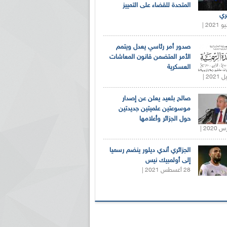
المتحدة للقضاء على التمييز
ري
صدور أمر رئاسي يعدل ويتمم
الأمر المتضمن قانون المعاشات
العسكرية
صالح بلعيد يعلن عن إصدار
موسوعتين علميتين جديدتين
حول الجزائر وأعلامها
الجزائري أندي ديلور ينضم رسميا
إلى أولمبيك نيس
28 أغسطس 2021 |