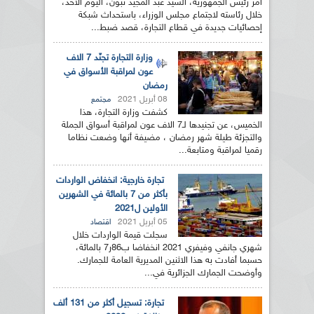
أمر رئيس الجمهورية، السيد عبد المجيد تبون، اليوم الأحد،
خلال رئاسته لاجتماع مجلس الوزراء، باستحداث شبكة
إحصائيات جديدة في قطاع التجارة، قصد ضبط...
وزارة التجارة تجنّد 7 الاف
عون لمراقبة الأسواق في
رمضان
08 أبريل 2021
مجتمع
كشفت وزارة التجارة، هذا
الخميس، عن تجنيدها لـ7 الاف عون لمراقبة أسواق الجملة
والتجزئة طيلة شهر رمضان ، مضيفة أنها وضعت نظاما
رقميا لمراقبة ومتابعة...
تجارة خارجية: انخفاض الواردات
بأكثر من 7 بالمائة في الشهرين
الأولين ل2021
05 أبريل 2021
اقتصاد
سجلت قيمة الواردات خلال
شهري جانفي وفيفري 2021 انخفاضا ب86ر7 بالمائة،
حسبما أفادت به هذا الاثنين المديرية العامة للجمارك.
وأوضحت الجمارك الجزائرية في...
تجارة: تسجيل أكثر من 131 ألف