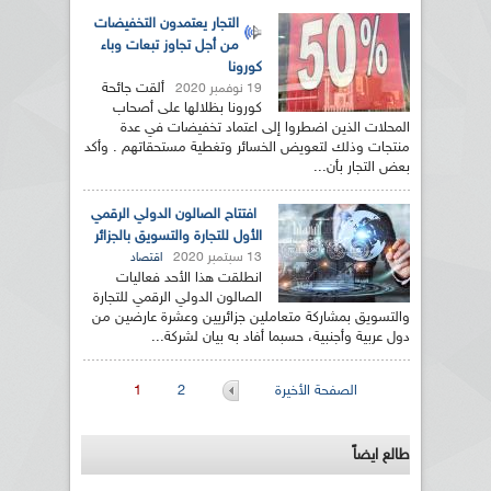
التجار يعتمدون التخفيضات
من أجل تجاوز تبعات وباء
كورونا
ألقت جائحة
19 نوفمبر 2020
كورونا بظلالها على أصحاب
المحلات الذين اضطروا إلى اعتماد تخفيضات في عدة
منتجات وذلك لتعويض الخسائر وتغطية مستحقاتهم . وأكد
بعض التجار بأن...
افتتاح الصالون الدولي الرقمي
الأول للتجارة والتسويق بالجزائر
13 سبتمبر 2020
اقتصاد
انطلقت هذا الأحد فعاليات
الصالون الدولي الرقمي للتجارة
والتسويق بمشاركة متعاملين جزائريين وعشرة عارضين من
دول عربية وأجنبية، حسبما أفاد به بيان لشركة...
الصفحات
الصفحة الأخيرة
2
1
طالع ايضاً