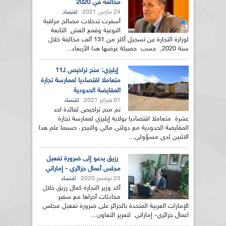
مخالفة في 2020
24 مارس 2021
اقتصاد
أسفرت تدخلات مصالح مراقبة
النوعية وقمع الغش التابعة
لوزارة التجارة عن تسجيل أكثر من 131 ألف مخالفة خلال
سنة 2020, حسب حصيلة عرضها هذا الأربعاء...
إيليزي: منح تراخيص لـ11
متعاملا اقتصاديا لممارسة تجارة
المقايضة الحدودية
01 فبراير 2021
اقتصاد
تم منح تراخيص لفائدة احد
عشرة متعاملا اقتصاديا بولاية إيليزي لممارسة تجارة
المقايضة الحدودية مع دولتي مالي والنيجر، حسبما علم هذا
الاثنين لدى مسؤولي...
رزيق يدعو إلى ضرورة تفعيل
مجلس أعمال جزائري - إماراتي
23 نوفمبر 2020
اقتصاد
أكد وزير التجارة كمال رزيق خلال
محادثات أجراها مع سفير
الإمارات العربية المتحدة بالجزائر على ضرورة تفعيل مجلس
اعمال جزائري- إماراتي لتعزيز التعاون...