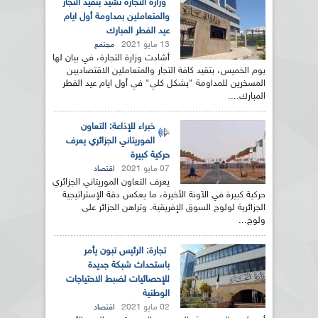
وزارة التجارة تشيد بتقيد التجار
والمتعاملين بمداومة أول ايام
عيد الفطر المبارك
13 مايو 2021
مجتمع
أشادت وزارة التجارة، في بيان لها
يوم الخميس، بتقيد كافة التجار والمتعاملين الاقتصاديين
المسخرين للمداومة "بشكل كلي" في أول ايام عيد الفطر
المبارك....
خبراء للإذاعة: التعاون
الموريتاني الجزائري يعرف
حركية كبيرة
07 مايو 2021
اقتصاد
يعرف التعاون الموريتاني الجزائري
حركية كبيرة في الآونة الأخيرة، ما يعكس دقة الإستراتيجية
الجزائرية لولوج السوق الإفريقية. وتراهن الجزائر على
ولوج...
تجارة: الرئيس تبون يأمر
باستحداث شبكة جديدة
للإحصائيات لضبط الاحتياجات
الوطنية
02 مايو 2021
اقتصاد