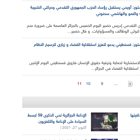
ور: أويحي يستقبل رؤساء الحزب الجمهوري التقدمي وحركتي الشبيبة
ة والنمو والهاشمي سحنوني
 التقدمي إدريس خضير اليوم الخميس بالجزائر العاصمة على ضرورة منح
 لتولي الوظائف والمسؤوليات. و قال خضير...
ر: قسنطيني يدعو لتعزيز استقلالية القضاء و زياري لترسيخ النظام
الاستشارية لحماية وترقية حقوق الإنسان فاروق قسنطيني اليوم الإثنين
 استقلالية القضاء في الجزائر...
11
10
9
…
اقيتها
الإذاعة الجزائرية تحي الذكرى 59 لبسط
السيادة على الإذاعة والتلفزيون
أكتوبر 27, 2021 |