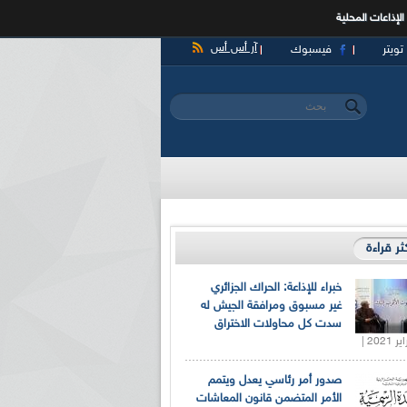
الإذاعات المحلية
آر أس أس
تويتر
فيسبوك
‏بحث ‏
استمارة البحث
كثر قراءة
خبراء للإذاعة: الحراك الجزائري
غير مسبوق ومرافقة الجيش له
سدت كل محاولات الاختراق
صدور أمر رئاسي يعدل ويتمم
الأمر المتضمن قانون المعاشات