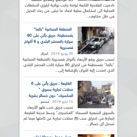
دعا مواطنو وفلاحو منطقة
تادميت الفلاحية التابعة لواحة جانت بولاية ايليزي السلطات
المحلية الى استكمال عملية اخماد ما تبقى من رماد النخيل
في ظل مخاوف...
المنطقة الصناعية "بالما"
بقسنطينة: حريق يأتي على 80
سيارة بالمحشر البلدي و 6 أكواخ
قصديرية
05 يونيو 2019
الجزائر
تسبب حريق وقع الأربعاء بأكواخ قصديرية بالمنطقة الصناعية
"بالما" بقسنطينة في احتراق 80 سيارة كانت المحشر البلدي
الذي امتدت إليه النيران بالإضافة إلى...
القليعة : حريق يأتي على 6
محلات تجارية بسوق "
المكسيك" دون خسائر بشرية
15 مايو 2019
مجتمع
تسبب حريق شب ظهر الأربعاء
بالسوق الشعبية المسماة "المكسيك" وسط مدينة القليعة
(تيبازة) في احتراق ست (6) محلات تجارية عن كاملها فيما لم
تسجل أي خسائر...