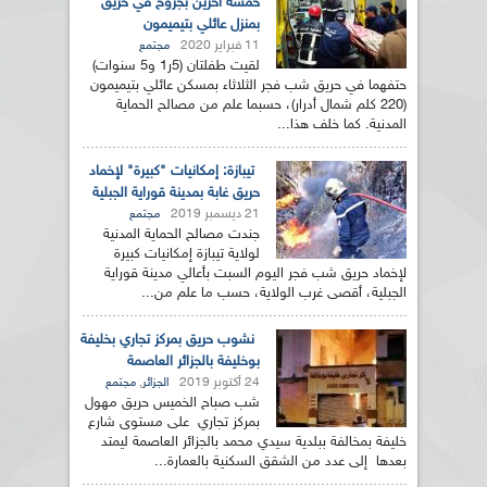
خمسة آخرين بجروح في حريق
بمنزل عائلي بتيميمون
11 فبراير 2020
مجتمع
لقيت طفلتان (5ر1 و5 سنوات)
حتفهما في حريق شب فجر الثلاثاء بمسكن عائلي بتيميمون
(220 كلم شمال أدرار)، حسبما علم من مصالح الحماية
المدنية. كما خلف هذا...
تيبازة: إمكانيات "كبيرة" لإخماد
حريق غابة بمدينة قوراية الجبلية
21 ديسمبر 2019
مجتمع
جندت مصالح الحماية المدنية
لولاية تيبازة إمكانيات كبيرة
لإخماد حريق شب فجر اليوم السبت بأعالي مدينة قوراية
الجبلية، أقصى غرب الولاية، حسب ما علم من...
نشوب حريق بمركز تجاري بخليفة
بوخليفة بالجزائر العاصمة
24 أكتوبر 2019
,
الجزائر
مجتمع
شب صباح الخميس حريق مهول
بمركز تجاري على مستوى شارع
خليفة بمخالفة ببلدية سيدي محمد بالجزائر العاصمة ليمتد
بعدها إلى عدد من الشقق السكنية بالعمارة...