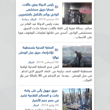
رئيس الدولة يعزي عائلات
ضحايا حريق مستشفى
الوادي ويأمر بالتكفل بالمتضررين
24 سبتمبر 2019
,
الجزائر
سياسة
بعث رئيس الدولة عبد القادر بن
صالح، رسالة تعزية إلى كافة عائلات ضحايا حادث الحريق
بمستشفى الوادي، أسدى من خلالها تعليمات للوقوف فورا
على الأسباب...
الحماية المدنية بقسنطينة
تؤكدإخماد حريق جبل الوحش
نهائيا
03 أغسطس 2019
الجزائر
أعلن مدير الحماية المدنية لولاية
قسنطينة العقيد احمد درارجه عن اخماد الحريق الذي اندلع
في جبل الوحش ، بعدما تم التحكم في 90 بالمائة من بؤر
النيران...
حريق مهول يأتي على واحة
جانت و المصالح الفلاحية تشرع
في حصر حجم الأضرار
23 يوليو 2019
الجزائر