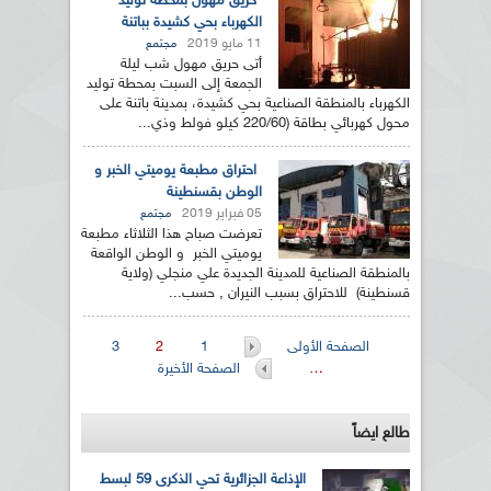
حريق مهول بمحطة توليد
الكهرباء بحي كشيدة بباتنة
11 مايو 2019
مجتمع
أتى حريق مهول شب ليلة
الجمعة إلى السبت بمحطة توليد
الكهرباء بالمنطقة الصناعية بحي كشيدة، بمدينة باتنة على
محول كهربائي بطاقة (220/60 كيلو فولط وذي...
احتراق مطبعة يوميتي الخبر و
الوطن بقسنطينة
05 فبراير 2019
مجتمع
تعرضت صباح هذا الثلاثاء مطبعة
يوميتي الخبر و الوطن الواقعة
بالمنطقة الصناعية للمدينة الجديدة علي منجلي (ولاية
قسنطينة) للاحتراق بسبب النيران , حسب...
الصفحات
الصفحة الأولى
1
2
3
…
الصفحة الأخيرة
طالع ايضاً
الإذاعة الجزائرية تحي الذكرى 59 لبسط