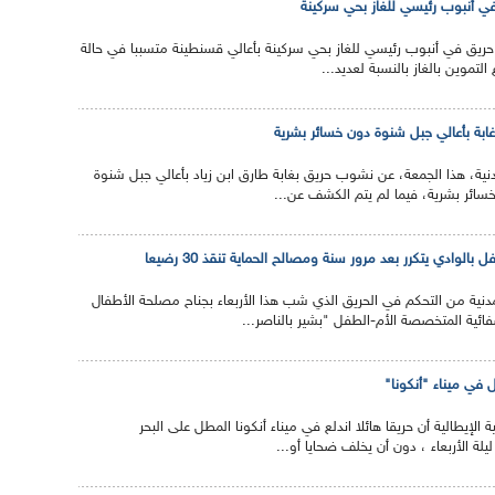
في أنبوب رئيسي للغاز بحي سركينة
 حريق في أنبوب رئيسي للغاز بحي سركينة بأعالي قسنطينة متسببا في حالة
لتموين بالغاز بالنسبة لعديد...
ابة بأعالي جبل شنوة دون خسائر بشرية
دنية، هذا الجمعة، عن نشوب حريق بغابة طارق ابن زياد بأعالي جبل شنوة
ائر بشرية، فيما لم يتم الكشف عن...
الوادي يتكرر بعد مرور سنة ومصالح الحماية تنقذ 30 رضيعا
دنية من التحكم في الحريق الذي شب هذا الأربعاء بجناح مصلحة الأطفال
ئية المتخصصة الأم-الطفل "بشير بالناصر...
ل في ميناء "أنكونا"
 الإيطالية أن حريقا هائلا اندلع في ميناء أنكونا المطل على البحر
لة الأربعاء ، دون أن يخلف ضحايا أو...