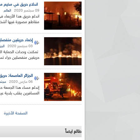
اندلاع حريق في مخيم مزد
09 سبتمبر 2020
العالم
اندلع حريق هذا الأربعاء ف
مقاطع مصورة فيها أشخاص
إخماد حريقين منفصلين
03 سبتمبر 2020
الجزا
تمكنت وحدات الحماية ال
حريقين منفصلين جراء تسر
الجزائر العاصمة: حر
06 مارس 2020
مجتم
إندلع مساء هذا الجمعة 
المسافرين بقلب بلدية عين
الصفحات
الصفحة الأخيرة
طالع ايضاً