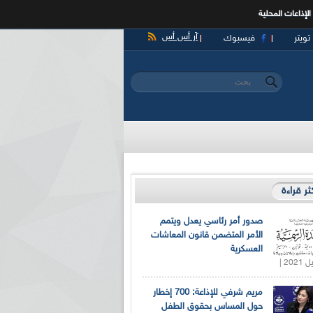
الإذاعات المحلية
آر أس أس
تويتر
فيسبوك
‏بحث ‏
استمارة البحث
كثر قراءة
صدور أمر رئاسي يعدل ويتمم
الأمر المتضمن قانون المعاشات
العسكرية
مريم شرفي للإذاعة: 700 إخطار
حول المساس بحقوق الطفل