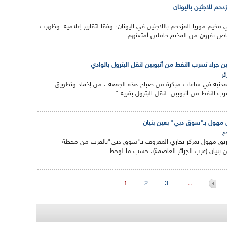
حم للاجئين باليونان
ي مخيم موريا المزدحم باللاجئين في اليونان، وفقا لتقارير إعلامية. وظهرت
 يفرون من المخيم حاملين أمتعتهم...
 جراء تسرب النفط من أنبوبين لنقل البترول بالوادي
ئر
مدنية في ساعات مبكرة من صباح هذه الجمعة ، من إخماد وتطويق
ب النفط من أنبوبين لنقل البترول بقرية "...
يق مهول بـ"سوق دبي" بعين بنيان
ع
حريق مهول بمركز تجاري المعروف بـ"سوق دبي"بالقرب من محطة
 بنيان (غرب الجزائر العاصمة)، حسب ما لوحظ....
1
2
3
…