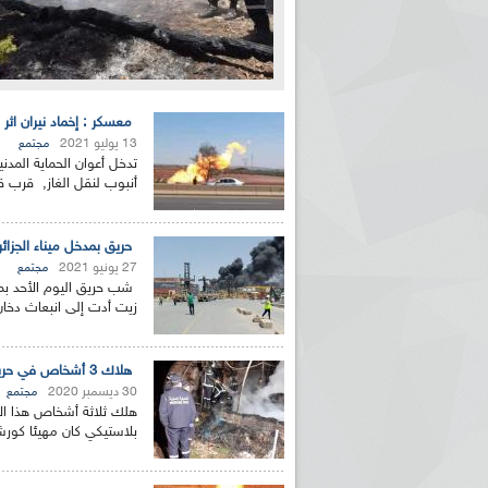
معسكر : إخماد نيران اثر ا
13 يوليو 2021
مجتمع
تدخل أعوان الحماية المدني
أنبوب لنقل الغاز, قرب قري
حريق بمدخل ميناء الجزائ
27 يونيو 2021
مجتمع
شب حريق اليوم الأحد بمد
زيت أدت إلى انبعاث دخان 
هلاك 3 أشخاص في حريق متبوع بانفجار قارورة لغاز البوتان بسطيف
30 ديسمبر 2020
مجتمع
هلك ثلاثة أشخاص هذا الارب
بلاستيكي كان مهيئا كور