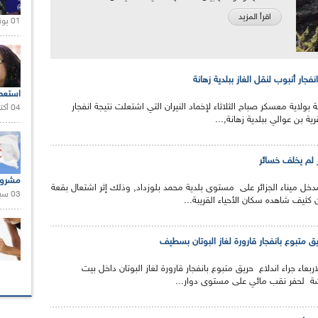
اقرأ المزيد
01 يونيو 2021 |
نفجار أنبوب لنقل الغاز ببلدية زهانة
استعم
ة بولاية معسكر صباح الثلاثاء لإخماد النيران التي اشتعلت نتيجة انفجار
04 أكتوبر 2020 |
ة بن عوالي ببلدية زهانة,...
ر لم يخلف خسائر
مشروع
خل ميناء الجزائر على مستوى بلدية محمد بلوزداد, وذلك إثر اشتعال بقعة
03 سبتمبر 2020 |
كثيف شاهده سكان الأحياء القريبة...
عاء جراء اندلاع حريق متبوع بانفجار قارورة لغاز البوتان داخل بيت
شة لحفر نقب مائي على مستوى دوار...