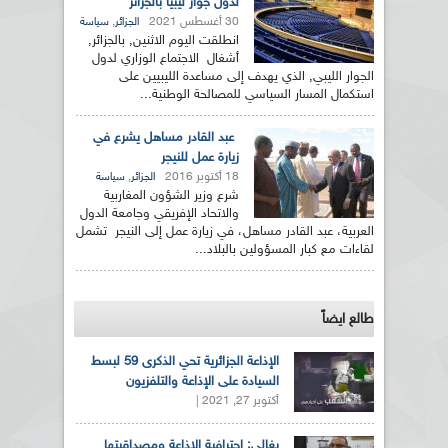
لدول جوار ليبيا بالجزائر
30 أغسطس 2021
,
الجزائر
سياسة
انطلقت اليوم الاثنين, بالجزائر,
أشغال الاجتماع الوزاري لدول
الجوار الليبي, الذي يهدف إلى مساعدة الليبيين على
استكمال المسار السياسي للمصالحة الوطنية...
عبد القادر مساهل يشرع في
زيارة عمل للنيجر
18 أكتوبر 2016
,
الجزائر
سياسة
شرع وزير الشؤون المغاربية
والاتحاد الإفريقي وجامعة الدول
العربية، عبد القادر مساهل، في زيارة عمل إلى النيجر تشمل
لقاءات مع كبار المسؤولين بالبلاد...
طالع ايضاً
الإذاعة الجزائرية تحي الذكرى 59 لبسط
السيادة على الإذاعة والتلفزيون
أكتوبر 27, 2021 |
بغالي: احترافية الإذاعة ومصداقيتها