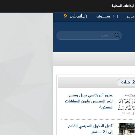
الإذاعات المحلية
آر أس أس
تويتر
فيسبوك
‏بحث ‏
استمارة البحث
كثر قراءة
صدور أمر رئاسي يعدل ويتمم
الأمر المتضمن قانون المعاشات
العسكرية
تأجيل الدخول المدرسي القادم
إلى 21 سبتمبر