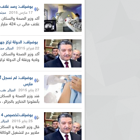
بوضياف: رصد غلاف مالي ب 424 مليار دينار 
17 مارس 2015
مجتم
أكد وزير الصحة والسكان
غلاف مالي ب 424 مليار دينار لانجاز مختلف برامج تطوير قطاع الصحة....
بوضياف: الدولة تركز ج
22 فبراير 2015
,
الجزائر
مجت
أكد وزير الصحة والسكان
ولاية ورقلة أن الدولة ت
بوضياف: لم نسجل أي ح
مارس
27 يناير 2015
,
,
الجزائر
طب
فند وزير الصحة و السكا
بأنفلونزا الخنازير بالجزائر
بوضياف:تخصيص 4 ملايير دج للوكالة الوطنية لزرع الأعضاء المزمع فتحها السنة الجارية
25 يناير 2015
,
الجزائر
ملايير دج لتشغيل الوكالة 