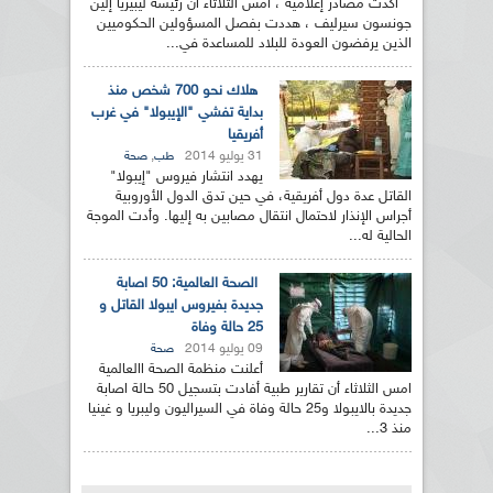
أكدت مصادر إعلامية ، امس الثلاثاء أن رئيسة ليبيريا إلين
جونسون سيرليف ، هددت بفصل المسؤولين الحكوميين
الذين يرفضون العودة للبلاد للمساعدة في...
هلاك نحو 700 شخص منذ
بداية تفشي "الإيبولا" في غرب
أفريقيا
31 يوليو 2014
,
طب
صحة
يهدد انتشار فيروس "إيبولا"
القاتل عدة دول أفريقية، في حين تدق الدول الأوروبية
أجراس الإنذار لاحتمال انتقال مصابين به إليها. وأدت الموجة
الحالية له...
الصحة العالمية: 50 اصابة
جديدة بفيروس ايبولا القاتل و
25 حالة وفاة
09 يوليو 2014
صحة
أعلنت منظمة الصحة االعالمية
امس الثلاثاء أن تقارير طبية أفادت بتسجيل 50 حالة اصابة
جديدة بالايبولا و25 حالة وفاة في السيراليون وليبريا و غينيا
منذ 3...