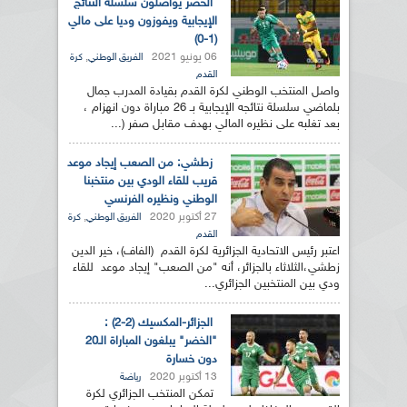
الخضر يواصلون سلسلة النتائج
الإيجابية ويفوزون وديا على مالي
(1-0)
06 يونيو 2021
,
الفريق الوطني
كرة
القدم
واصل المنتخب الوطني لكرة القدم بقيادة المدرب جمال
بلماضي سلسلة نتائجه الإيجابية بـ 26 مباراة دون انهزام ،
بعد تغلبه على نظيره المالي بهدف مقابل صفر (...
زطشي: من الصعب إيجاد موعد
قريب للقاء الودي بين منتخبنا
الوطني ونظيره الفرنسي
27 أكتوبر 2020
,
الفريق الوطني
كرة
القدم
اعتبر رئيس الاتحادية الجزائرية لكرة القدم (الفاف)، خير الدين
زطشي،الثلاثاء بالجزائر، أنه "من الصعب" إيجاد موعد للقاء
ودي بين المنتخبين الجزائري...
الجزائر-المكسيك (2-2) :
"الخضر" يبلغون المباراة الـ20
دون خسارة
13 أكتوبر 2020
رياضة
تمكن المنتخب الجزائري لكرة