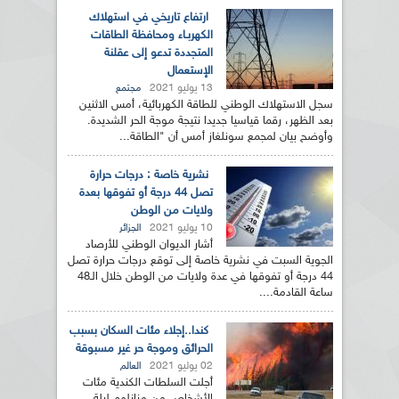
ارتفاع تاريخي في استهلاك
الكهربـاء ومحافظة الطاقات
المتجددة تدعو إلى عقلنة
الإستعمال
13 يوليو 2021
مجتمع
سجل الاستهلاك الوطني للطاقة الكهربائية، أمس الاثنين
بعد الظهر، رقما قياسيا جديدا نتيجة موجة الحر الشديدة.
وأوضح بيان لمجمع سونلغاز أمس أن "الطاقة...
نشرية خاصة : درجات حرارة
تصل 44 درجة أو تفوقها بعدة
ولايات من الوطن
10 يوليو 2021
الجزائر
أشار الديوان الوطني للأرصاد
الجوية السبت في نشرية خاصة إلى توقع درجات حرارة تصل
44 درجة أو تفوقها في عدة ولايات من الوطن خلال الـ48
ساعة القادمة....
كندا..إجلاء مئات السكان بسبب
الحرائق وموجة حر غير مسبوقة
02 يوليو 2021
العالم
أجلت السلطات الكندية مئات