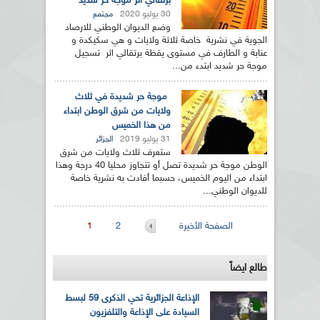
برتقالي اثر موجة حر شديد
30 يوليو 2020
مجتمع
وضع الديوان الوطني للارصاد
الجوية في نشرية خاصة ثلاثة ولايات و هي سكيكدة و
عنابة و الطارف في مستوى يقظة برتقالي اثر تسجيل
موجة حر شديد ابتدء من...
موجة حر شديدة في ثلاث
ولايات من شرق الوطن ابتداء
من هذا الخميس
31 يوليو 2019
الجزائر
ستعرف ثلاث ولايات من شرق
الوطن موجة حر شديدة تصل أو تتجاوز محليا 40 درجة وهذا
ابتداء من اليوم الخميس، حسبما أفادت به نشرية خاصة
للديوان الوطني...
الصفحات
الصفحة الأخيرة
2
1
طالع ايضاً
الإذاعة الجزائرية تحي الذكرى 59 لبسط
السيادة على الإذاعة والتلفزيون