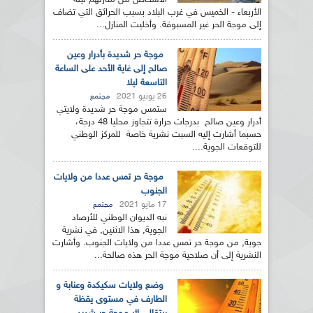
الأشخاص من منازلهم ليلة
الأربعاء - الخميس في غرب البلاد بسبب الحرائق التي تضاف
إلى موجة الحر غير المسبوقة. وأخليت المنازل...
موجة حر شديدة بأدرار وعين
صالح إلى غاية الأحد على الساعة
التاسعة ليلا
26 يونيو 2021
مجتمع
ستمس موجة حر شديدة ولايتي
أدرار وعين صالح بدرجات حرارة تتجاوز محليا 48 درجة،
حسبما أشارت إليه السبت نشرية خاصة للمركز الوطني
للتوقعات الجوية....
موجة حر تمس عددا من ولايات
الجنوب
17 مايو 2021
مجتمع
نبه الديوان الوطني للأرصاد
الجوية, هذا الاثنين, في نشرية
جوية, من موجة حر تمس عددا من ولايات الجنوب. وأشارت
النشرية إلى أن صلاحية موجة الحر هذه صالحة...
وضع ولايات سكيكدة وعنابة و
الطارف في مستوى يقظة