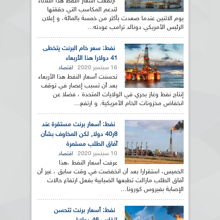
ارتفعت أسعار النفط هذا الثلاثاء
لتدعم المكاسب التي حققتها
يوم الاثنين عندما صعدت بأكثر من خمسة بالمائة، و إعلان
الرئيس الأمريكي دونالد ترامب عودته...
نفط: سعر خام البرنت يتخطى
41 دولارا هذا الأربعاء
16 سبتمبر 2020
اقتصاد
تحسنت أسعار النفط هذا الأربعاء
بعد أن تسبب إعصار في توقف
إنتاج نفط وغاز بحري في الولايات المتحدة ، فضلا عن
انخفاض مخزونات الخام الأمريكية. و ارتفع...
نفط: أسعار برنت مستقرة عند
8ر40 دولا, لكن المخاوف بشأن
آفاق الطلب مستمرة
10 سبتمبر 2020
اقتصاد
عرفت أسعار النفط ،هذا
الخميس، استقرارا بعد أن انخفضت في وقت سابق ، غير أن
آفاق الطلب مازالت تطبعها الضبابية بفعل ارتفاع حالات
الإصابة بفيروس كورونا...
نفط: أسعار برنت تتحسن