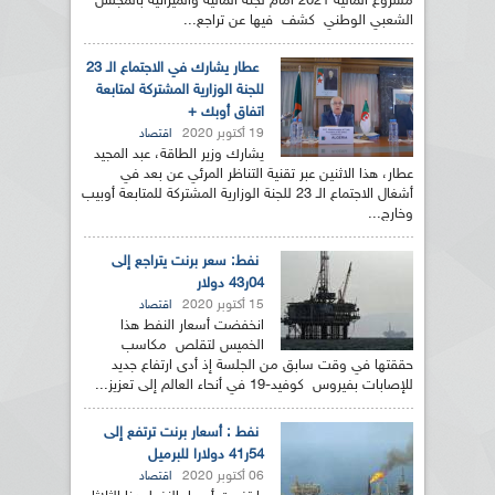
مشروع المالية 2021 أمام لجنة المالية والميزانية بالمجلس
الشعبي الوطني كشف فيها عن تراجع...
عطار يشارك في الاجتماع الـ 23
للجنة الوزارية المشتركة لمتابعة
اتفاق أوبك +
19 أكتوبر 2020
اقتصاد
يشارك وزير الطاقة، عبد المجيد
عطار، هذا الاثنين عبر تقنية التناظر المرئي عن بعد في
أشغال الاجتماع الـ 23 للجنة الوزارية المشتركة للمتابعة أوبيب
وخارج...
نفط: سعر برنت يتراجع إلى
04ر43 دولار
15 أكتوبر 2020
اقتصاد
انخفضت أسعار النفط هذا
الخميس لتقلص مكاسب
حققتها في وقت سابق من الجلسة إذ أدى ارتفاع جديد
للإصابات بفيروس كوفيد-19 في أنحاء العالم إلى تعزيز...
نفط : أسعار برنت ترتفع إلى
54ر41 دولارا للبرميل
06 أكتوبر 2020
اقتصاد