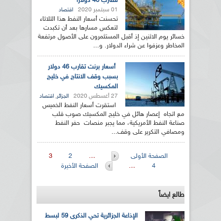
لتقارب 46 دولارا
01 سبتمبر 2020
اقتصاد
تحسنت أسعار النفط هذا الثلاثاء
لتعكس مسارها بعد أن تكبدت
خسائر يوم الاثنين إذ أقبل المستثمرون على الأصول مرتفعة
المخاطر وعزفوا عن شراء الدولار. و...
أسعار برنت تقارب 46 دولار
بسبب وقف الانتاج في خليج
المكسيك
27 أغسطس 2020
,
الجزائر
اقتصاد
استقرت أسعار النفط الخميس
مع اتجاه إعصار هائل في خليج المكسيك صوب قلب
صناعة النفط الأمريكية، مما يجبر منصات حفر النفط
ومصافي التكرير على وقف...
الصفحات
الصفحة الأولى
…
2
3
4
…
الصفحة الأخيرة
طالع ايضاً
الإذاعة الجزائرية تحي الذكرى 59 لبسط