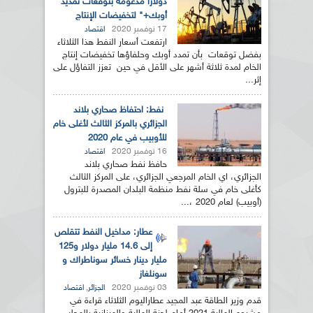
دولارا مدعومة بتوقعات تمديد "
أوبك+" لتخفيضات الإنتاج
17 نوفمبر 2020
اقتصاد
ارتفعت أسعار النفط هذا الثلاثاء
بفضل توقعات بأن تمدد أوبك وحلفاؤها تخفيضات إنتاج
الخام لمدة ثلاثة أشهر على الأقل في حين تعزز التفاؤل على
إثر...
نفط: احتفاظ صحاري بلاند
الجزائري بالمركز الثالث لأغلى خام
للأوبيب في عام 2020
16 نوفمبر 2020
اقتصاد
حافظ نفط صحاري بلاند
الجزائري، اي الخام المرجعي الجزائري، على المركز الثالث
كأغلى خام في سلة نفط منظمة البلدان المصدرة للبترول
(أوبيب) لعام 2020 ،...
عطار: مداخيل النفط تتقلص
إلى 14.6 مليار دولار و125
مليار دينار خسائر سوناطراك و
سونلغاز
03 نوفمبر 2020
,
الجزائر
اقتصاد
قدم وزير الطاقة عبد المجيد عطاراليوم الثلاثاء قراءة في