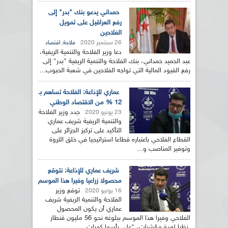
حمداني يدعو بنك "بدر" إلى
رفع العراقيل على تمويل
الفلاحين
26 سبتمبر 2020
,
فلاحة
اقتصاد
دعا وزير الفلاحة والتنمية الريفية،
عبد الحميد حمداني، بنك الفلاحة والتنمية الريفية "بدر" إلى
رفع القيود المالية التي تواجه الفلاحين في شعبة الحبوب...
عماري للإذاعة: الفلاحة تساهم بـ
12 % من الاقتصاد الوطني
جدد وزير الفلاحة
23 يونيو 2020
والتنمية الريفية شريف عماري
التأكيد على تركيز الجزائر على
القطاع الفلاحي باعتباره قطاعا استراتيجيا في خلق الثروة
وتوفير المناصب و...
شريف عماري للإذاعة: نتوقع
محصولا زراعيا وفيرا هذا الموسم
توقع وزير
16 يونيو 2020
الفلاحة والتنمية الريفية شريف
عماري أن يكون المحصول
الفلاحي وفيرا هذا الموسم ببلوغه نحو 56 مليون قنطار
نظرا لعدة مؤشرات، "على رأسها كميات...