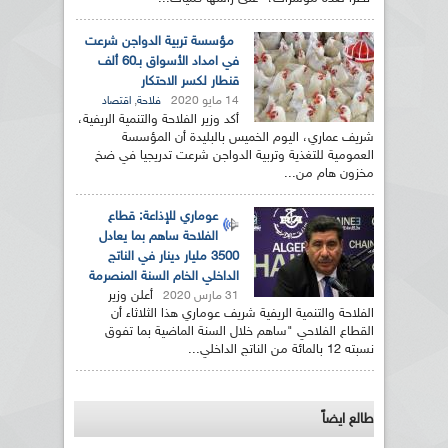
مؤسسة تربية الدواجن شرعت
في امداد الأسواق بـ60 ألف
قنطار لكسر الاحتكار
14 مايو 2020
,
فلاحة
اقتصاد
أكد وزير الفلاحة والتنمية الريفية،
شريف عماري، اليوم الخميس بالبليدة أن المؤسسة
العمومية للتغذية وتربية الدواجن شرعت تدريجيا في ضخ
مخزون هام من...
عوماري للإذاعة: قطاع
الفلاحة ساهم بما يعادل
3500 مليار دينار في الناتج
الداخلي الخام السنة المنصرمة
أعلن وزير
31 مارس 2020
الفلاحة والتنمية الريفية شريف عوماري هذا الثلاثاء أن
القطاع الفلاحي "ساهم خلال السنة الماضية بما تفوق
نسبته 12 بالمائة من الناتج الداخلي...
طالع ايضاً