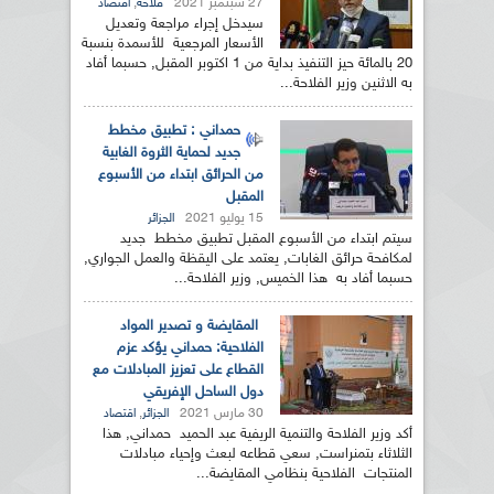
27 سبتمبر 2021
,
فلاحة
اقتصاد
سيدخل إجراء مراجعة وتعديل
الأسعار المرجعية للأسمدة بنسبة
20 بالمائة حيز التنفيذ بداية من 1 اكتوبر المقبل, حسبما أفاد
به الاثنين وزير الفلاحة...
حمداني : تطبيق مخطط
جديد لحماية الثروة الغابية
من الحرائق ابتداء من الأسبوع
المقبل
15 يوليو 2021
الجزائر
سيتم ابتداء من الأسبوع المقبل تطبيق مخطط جديد
لمكافحة حرائق الغابات, يعتمد على اليقظة والعمل الجواري,
حسبما أفاد به هذا الخميس, وزير الفلاحة...
المقايضة و تصدير المواد
الفلاحية: حمداني يؤكد عزم
القطاع على تعزيز المبادلات مع
دول الساحل الإفريقي
30 مارس 2021
,
الجزائر
اقتصاد
أكد وزير الفلاحة والتنمية الريفية عبد الحميد حمداني, هذا
الثلاثاء بتمنراست, سعي قطاعه لبعث وإحياء مبادلات
المنتجات الفلاحية بنظامي المقايضة...