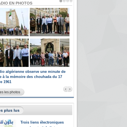
ADIO EN PHOTOS
dio algérienne observe une minute de
Les champions paralympiques 
ce à la mémoire des chouhada du 17
Radio Algérienne et recrutés 
re 1961
sportifs
es les photos
s plus lus
Trois liens électroniques