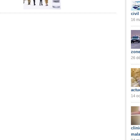
civil
16 ma
zone
26 dé
actu
14 oc
clin
mala