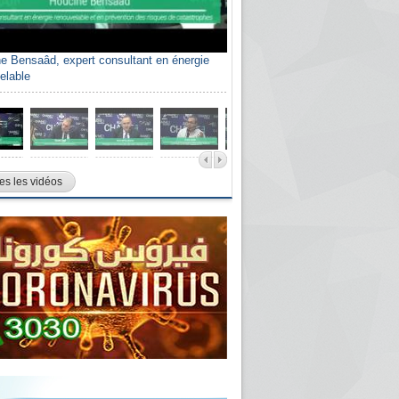
e Bensaâd, expert consultant en énergie
elable
es les vidéos