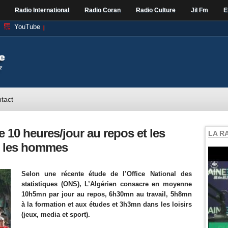
Radio International
Radio Coran
Radio Culture
Jil Fm
E
YouTube
tact
e 10 heures/jour au repos et les
LA R
e les hommes
Selon une récente étude de l’Office National des
statistiques (ONS), L’Algérien consacre en moyenne
10h5mn par jour au repos, 6h30mn au travail, 5h8mn
à la formation et aux études et 3h3mn dans les loisirs
(jeux, media et sport).