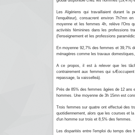
global disponible chez les hommes (19,4%) 
Les Algériens qui travaillaient durant la
l'enquêteur), consacrent environ 7h7mn e
moyenne et les femmes 4h, relève l'Ons qu
activités féminines dans les professions t
(l'enseignement et les professions paramédica
En moyenne 92,7% des femmes et 39,7% des 
ménagères comme les travaux domestiques, le
A ce propos, il est à relever que les t
contrairement aux femmes qui sÆoccupent de
repassage, la vaisselleà).
Près de 85% des femmes âgées de 12 ans et 
hommes. Une moyenne de 3h 15mn est consa
Trois femmes sur quatre ont effectué des 
quotidiennement, alors que les courses et 
d'un homme sur trois et 8,5% des femmes.
Les disparités entre l'emploi du temps des