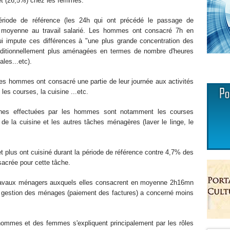
et (26,5%) chez les femmes.
 période de référence (les 24h qui ont précédé le passage de
n moyenne au travail salarié. Les hommes ont consacré 7h en
i impute ces différences à "une plus grande concentration des
raditionnellement plus aménagées en termes de nombre d'heures
les...etc).
hommes ont consacré une partie de leur journée aux activités
s courses, la cuisine ...etc.
âches effectuées par les hommes sont notamment les courses
 la cuisine et les autres tâches ménagères (laver le linge, le
plus ont cuisiné durant la période de référence contre 4,7% des
crée pour cette tâche.
travaux ménagers auxquels elles consacrent en moyenne 2h16mn
la gestion des ménages (paiement des factures) a concerné moins
 hommes et des femmes s'expliquent principalement par les rôles