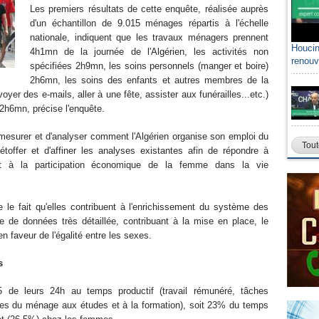
Les premiers résultats de cette enquête, réalisée auprès
d'un échantillon de 9.015 ménages répartis à l'échelle
nationale, indiquent que les travaux ménagers prennent
Houcin
4h1mn de la journée de l'Algérien, les activités non
renouv
spécifiées 2h9mn, les soins personnels (manger et boire)
2h6mn, les soins des enfants et autres membres de la
nvoyer des e-mails, aller à une fête, assister aux funérailles...etc.)
2h6mn, précise l'enquête.
e mesurer et d'analyser comment l'Algérien organise son emploi du
Tout
étoffer et d'affiner les analyses existantes afin de répondre à
nt à la participation économique de la femme dans la vie
 le fait qu'elles contribuent à l'enrichissement du système des
se de données très détaillée, contribuant à la mise en place, le
en faveur de l'égalité entre les sexes.
ommes
 de leurs 24h au temps productif (travail rémunéré, tâches
es du ménage aux études et à la formation), soit 23% du temps