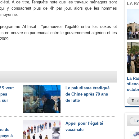
ciété. A ce titre, l'enquête note que les travaux ménagers sont
LA R
qui y consacrent plus de 4h par jour, alors que les hommes
 moyenne.
 programme Al-Insaf "promouvoir l'égalité entre les sexes et
 en oeuvre en partenariat entre le gouvernement algérien et les
 2009.
La Ra
silen
MS veut
Le paludisme éradiqué
octob
upes
de Chine après 70 ans
 sur
de lutte
Tout
Le
Appel pour l'égalité
ue de
vaccinale
 pays à