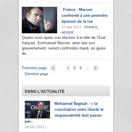
France : Macron
confronté à une première
épreuve de la rue
11 sep 2017
,
FRANCE
MONDE
Quatre mois après son élection à la tête de l’Etat
français, Emmanuel Macron, ainsi que son
gouvernement, seront confrontés mardi, en guise
de...
Pages
Première page
…
2
3
4
…
Dernière page
DANS L'ACTUALITÉ
Mohamed Baghali : « la
conciliation entre liberté et
responsabilité doit passer
par...
oct 28, 2021 |