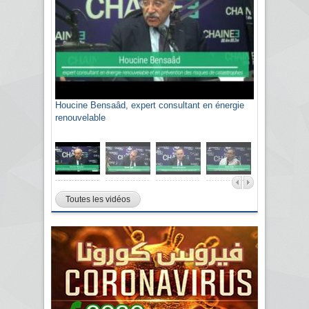
Houcine Bensaâd, expert consultant en énergie
Sami Agli, président de la Confédération
renouvelable
algérienne du patronat citoyen CAPC
Toutes les vidéos