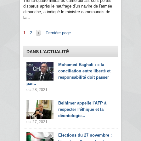
Trente-quatre militaires camerounais sont portés
disparus après le naufrage d'un navire de l'armée
dimanche, a indiqué le ministre camerounais de
la...
Pages
1
2
Dernière page
DANS L'ACTUALITÉ
Mohamed Baghali : « la
conciliation entre liberté et
responsabilité doit passer
par...
oct 28, 2021 |
Belhimer appelle l'AFP à
respecter l'éthique et la
déontologie...
oct 27, 2021 |
Elections du 27 novembre :