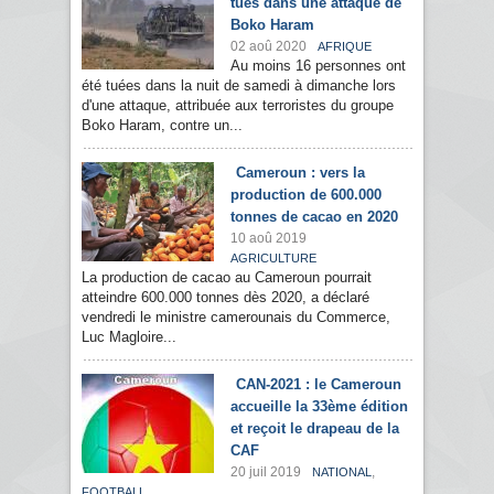
tués dans une attaque de
Boko Haram
02 aoû 2020
AFRIQUE
Au moins 16 personnes ont
été tuées dans la nuit de samedi à dimanche lors
d'une attaque, attribuée aux terroristes du groupe
Boko Haram, contre un...
Cameroun : vers la
production de 600.000
tonnes de cacao en 2020
10 aoû 2019
AGRICULTURE
La production de cacao au Cameroun pourrait
atteindre 600.000 tonnes dès 2020, a déclaré
vendredi le ministre camerounais du Commerce,
Luc Magloire...
CAN-2021 : le Cameroun
accueille la 33ème édition
et reçoit le drapeau de la
CAF
20 juil 2019
,
NATIONAL
FOOTBALL