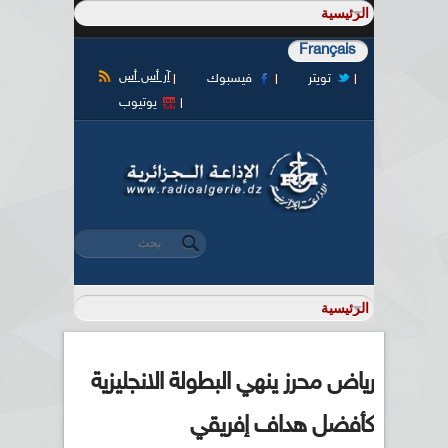
Français
آر أس أس
تويتر
فيسبوك
يوتيوب
‏بحث ‏
استمارة البحث
رياض محرز ينهي البطولة الانجليزية
كأفضل هداف إفريقي