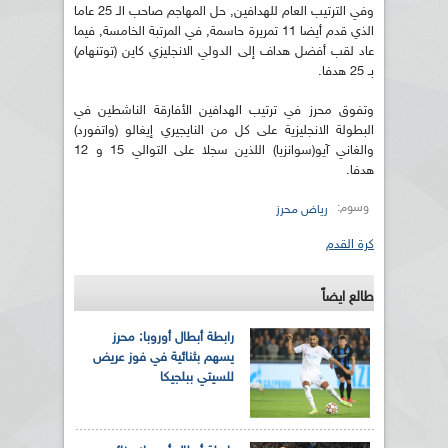
وفي الترتيب العام للهدافين, حل المهاجم صاحب الـ 25 عاما
الذي قدم أيضا 11 تمريرة حاسمة, في المرتبة الخامسة, فيما
عاد لقب أفضل هداف إلى الدولي الانجليزي كاين (توتنهام)
بـ 25 هدفا.
وتفوق محرز في ترتيب الهدافين الأفارقة الناشطين في
البطولة الانجليزية على كل من النايجيري إيغالو (واتفورد)
والغاني آيو(سوانزيا) اللذين سجلا على التوالي 15 و 12
هدفا.
وسوم:
رياض محرز
كرة القدم
طالع ايضاً
رابطة أبطال أوروبا: محرز
يسهم بثنائية في فوز عريض
للسيتي ببلجيكا