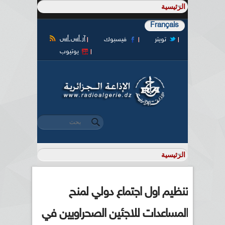
Français
آر أس أس
تويتر
فيسبوك
يوتيوب
‏بحث ‏
استمارة البحث
تنظيم اول اجتماع دولي لمنح
المساعدات للاجئين الصحراويين في