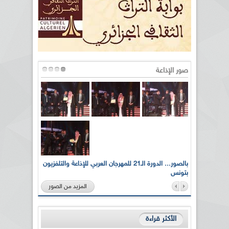
صور الإذاعة
لى أرواح
بالصور... الدورة الـ21 للمهرجان العربي للإذاعة والتلفزيون
بتونس
المزيد من الصور
الأكثر قراءة