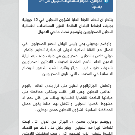
الجزائري :الجزائر تستضيف لاجئين من 34
جنسية
ينتظر ان تنظم اللجنة العليا لشؤون اللاجئين في 12 جويلية
بجنيف اجتماعا للبلدان المانحة لتعزيز المساعدات الانسانية
للاجئين الصحراويين وتوسيع فضاء مانحي الاموال.
وأوضح بوحبيني يحي رئيس الهلال الاحمر الصحراوي في
اتصال مع القناة الاذاعية الاولى ان مبادرة تنظيم اجتماع
دولي خاص باللاجئين الصحراويين في جنيف جاءت بعد زيارة
الامين العام للأمم المتحدة لمخيمات اللاجئين الصحراويين
بتندوف جنوب غرب الجزائر وتأثره الشديد بتدهور الاوضاع
الانسانية في المخيمات التي تأوي الصحراويين .
وتحتفل الجزائراليوم الاثنين على غرار بلدان العالم باليوم
العالمي للاجئين وهي التي كانت وستقى محافظة على
مبادئها الداعمة للقضايا الانسانية وذلك في ظل دعم لا
مشروط لقضايا اللاجئين والتكفل بهم مثلما يقول ممثل
المحافظة السامية لشؤون اللاجئين حمدي بوخاري .
ويوضح بوخاري حمدي ان الجزائر من الدول التي ابدت
تضامنا كبيرا مع اللاجئين وخير دليل على ذلك هو الاعداد
الكبيرة للاجئين الذين تضمهم الآن ، حيث استقبلت اللاجئين