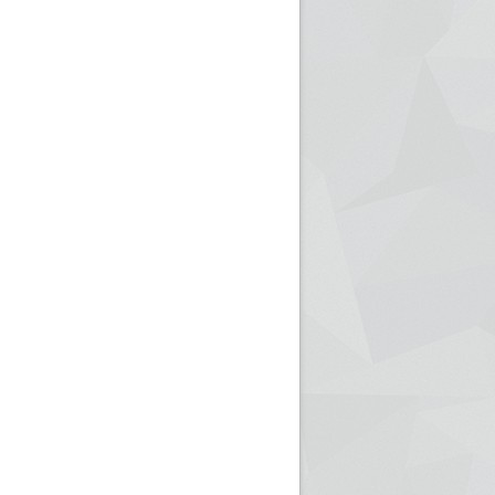
ريم الإذاعة الجزائرية للرياضيين البارالمبيين المتوجين
بالصور... اللقاء الوطني لمديري الإذ
اليات في طوكيو
حول مرافقة وتغطية الإنتخابات المحلية لـ27 نوفمب