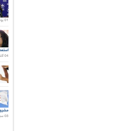
01 يونيو 2021 |
استعم
04 أكتوبر 2020 |
مشروع
03 سبتمبر 2020 |