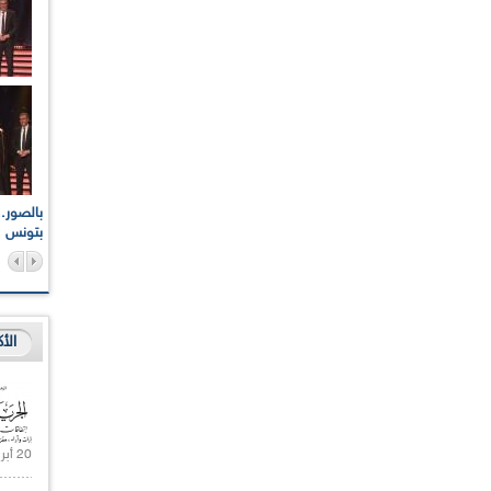
اعات الوطنية والجهوية
الإذاعة الجزائرية تقف دقيقة صمت ترحما على أرواح شهداء
ر 2021
17 أكتوبر 1961
بتونس
الأ
20 أبريل 2021 |