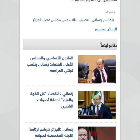
وسوم:
,
,
,
بلقاسم زغماتي
تنصيب
نائب عام
مجلس قضاء الجزائر
الجزائر
,
مجتمع
طالع ايضاً
القانون الأساسي والمجلس
الأعلى للقضاء: زغماتي ينصّب
لجنتي المراجعة
زغماتي : للقضاء "كل القوة
والعزم" لحماية أصوات
الناخبين
زغماتي :الجزائر تترشح لرئاسة
اللجنة المخصصة لصياغة