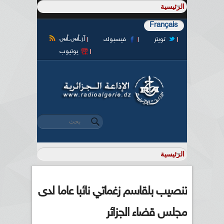
Français
آر أس أس
تويتر
فيسبوك
يوتيوب
‏بحث ‏
استمارة البحث
تنصيب بلقاسم زغماتي نائبا عاما لدى
مجلس قضاء الجزائر