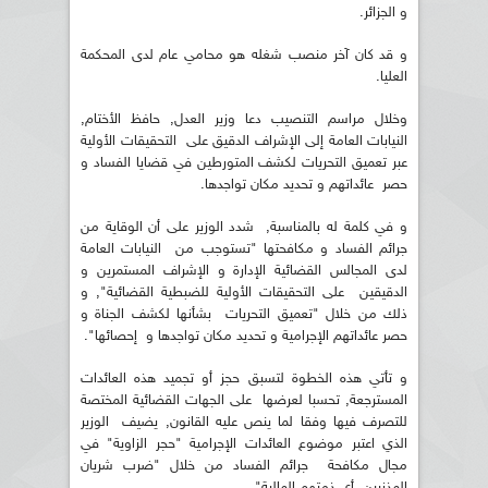
و الجزائر.
و قد كان آخر منصب شغله هو محامي عام لدى المحكمة
العليا.
وخلال مراسم التنصيب دعا وزير العدل, حافظ الأختام,
النيابات العامة إلى الإشراف الدقيق على التحقيقات الأولية
عبر تعميق التحريات لكشف المتورطين في قضايا الفساد و
حصر عائداتهم و تحديد مكان تواجدها.
و في كلمة له بالمناسبة, شدد الوزير على أن الوقاية من
جرائم الفساد و مكافحتها "تستوجب من النيابات العامة
لدى المجالس القضائية الإدارة و الإشراف المستمرين و
الدقيقين على التحقيقات الأولية للضبطية القضائية", و
ذلك من خلال "تعميق التحريات بشأنها لكشف الجناة و
حصر عائداتهم الإجرامية و تحديد مكان تواجدها و إحصائها".
و تأتي هذه الخطوة لتسبق حجز أو تجميد هذه العائدات
المسترجعة, تحسبا لعرضها على الجهات القضائية المختصة
للتصرف فيها وفقا لما ينص عليه القانون, يضيف الوزير
الذي اعتبر موضوع العائدات الإجرامية "حجر الزاوية" في
مجال مكافحة جرائم الفساد من خلال "ضرب شريان
المذنبين, أي ذمتهم المالية".