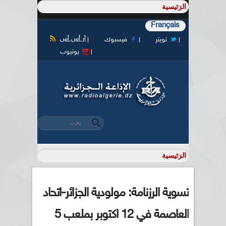
Français
آر أس أس
تويتر
فيسبوك
يوتيوب
‏بحث ‏
استمارة البحث
تسوية الرزنامة: مولودية الجزائر-اتحاد
العاصمة في 12 اكتوبر بملعب 5