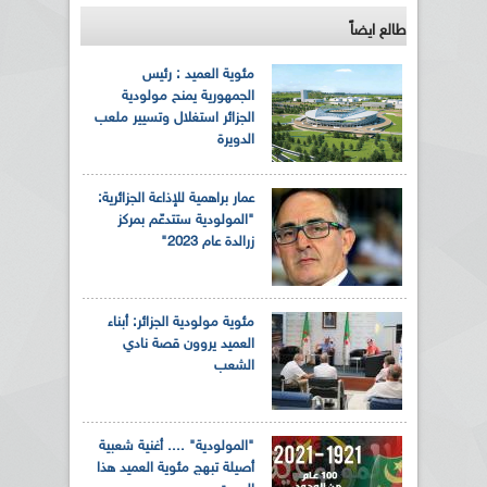
طالع ايضاً
مئوية العميد : رئيس
الجمهورية يمنح مولودية
الجزائر استغلال وتسيير ملعب
الدويرة
عمار براهمية للإذاعة الجزائرية:
"المولودية ستتدعّم بمركز
زرالدة عام 2023"
مئوية مولودية الجزائر: أبناء
العميد يروون قصة نادي
الشعب
"المولودية" .... أغنية شعبية
أصيلة تبهج مئوية العميد هذا