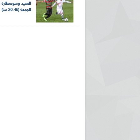
العميد وسوسطارة لي
الجمعة (20.45 سا)