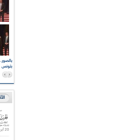
اعات الوطنية والجهوية
الإذاعة الجزائرية تقف دقيقة صمت ترحما على أرواح شهداء
ر 2021
17 أكتوبر 1961
بتونس
الأ
20 أبريل 2021 |