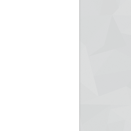
ريم الإذاعة الجزائرية للرياضيين البارالمبيين المتوجين
بالصور... اللقاء الوطني لمديري الإذ
اليات في طوكيو
حول مرافقة وتغطية الإنتخابات المحلية لـ27 نوفمب