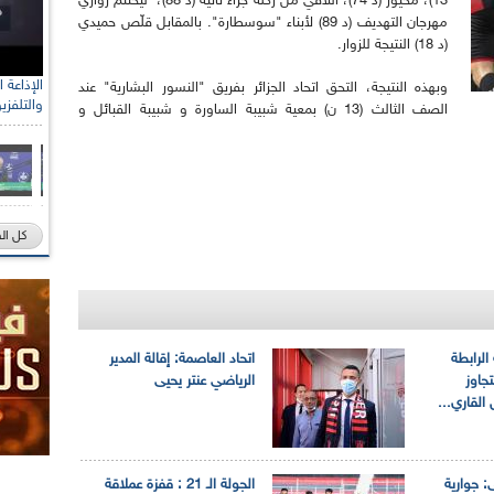
13)، محيوز (د 74)، اللافي من ركلة جزاء ثانية (د 88)، ليختتم زواري
مهرجان التهديف (د 89) لأبناء "سوسطارة". بالمقابل قلّص حميدي
(د 18) النتيجة للزوار.
وبهذه النتيجة، التحق اتحاد الجزائر بفريق "النسور البشارية" عند
والتلفزي
الصف الثالث (13 ن) بمعية شبيبة الساورة و شبيبة القبائل و
كل ال
الرابطة
اتحاد العاصمة: إقالة المدير
جاوز
الرياضي عنتر يحيى
 القاري...
: جوارية
الجولة الـ 21 : قفزة عملاقة