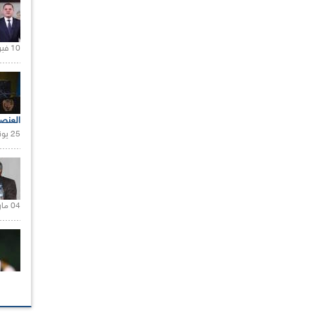
10 فبراير 2021 |
العنص
25 يونيو 2021 |
04 مارس 2020 |