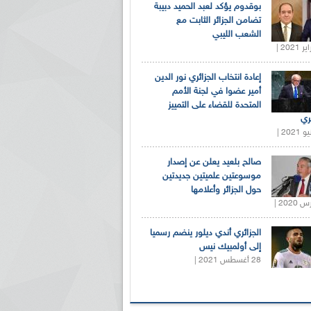
بوقدوم يؤكد لعبد الحميد دبيبة
تضامن الجزائر الثابت مع
الشعب الليبي
إعادة انتخاب الجزائري نور الدين
أمير عضوا في لجنة الأمم
المتحدة للقضاء على التمييز
ري
صالح بلعيد يعلن عن إصدار
موسوعتين علميتين جديدتين
حول الجزائر وأعلامها
الجزائري أندي ديلور ينضم رسميا
إلى أولمبيك نيس
28 أغسطس 2021 |