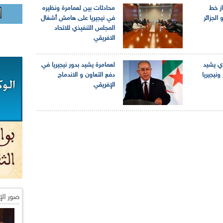
از خط
محادثات بين لعمامرة ونظيره
الجزائر
في نيجيريا على هامش أشغال
المجلس التنفيذي للاتحاد
الافريقي
وي يشيد
لعمامرة يشيد بدور نيجيريا في
ونيجيريا
دفع التعاون و الاندماج
الإفريقي
صور الإ