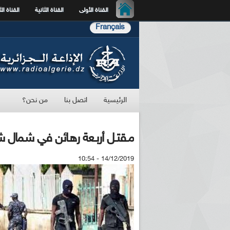
القناة الأولى
القناة الثانية
القناة الث
Français
الرئيسية
اتصل بنا
من نحن؟
مـقتـل أربـعة رهـائن في شـمال شــ
14/12/2019 - 10:54