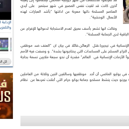
قد تعرضوا للاختطاف في شهر جويلية الماضي لينضافوا إلى رهينة
آخرى كانت قد لقيت نفس المصير في شهر سبتمبر على أيدي
العناصر المسلحة ذاتها معربة عن ادانتها "بأشد العبارات لهذه
الأعمال الوحشية".
والتلفزي
وقالت انها تشعر بأسف عميق لعدم الاستجابة لدعواتها للإفراج عن
الباقية لدى الجماعة المسلحة".
الإنسانية في نيجيريا،قتل الرهائن،قائلا في بيان ان "العنف ضد موظفي
النزاع المسلح على المساعدات التي يحتاجونها بشدة". و وصفت فيه الأمم
أ الأزمات الإنسانية في العالم" مقدرة أن نحو سبعة ملايين نسمة بحاجة
كل ال
في يوليو الماضي أن أحد موظفيها وسائقين اثنين وثلاثة من العاملين
 بورنو حيث ينشط مسلحو جماعة بوكو حرام التي أعلنت تمردها عن نظام