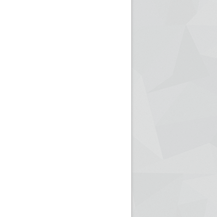
ريم الإذاعة الجزائرية للرياضيين البارالمبيين المتوجين
بالصور... اللقاء الوطني لمديري الإذ
اليات في طوكيو
حول مرافقة وتغطية الإنتخابات المحلية لـ27 نوفمب