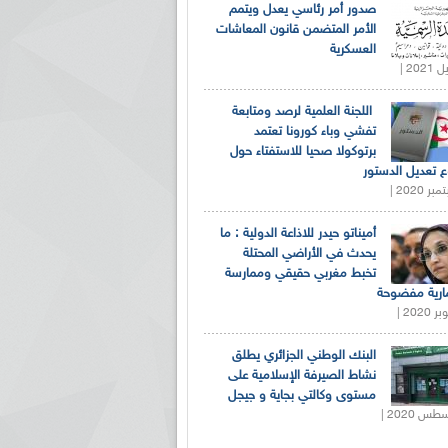
صدور أمر رئاسي يعدل ويتمم
الأمر المتضمن قانون المعاشات
العسكرية
اللجنة العلمية لرصد ومتابعة
تفشي وباء كورونا تعتمد
برتوكولا صحيا للاستفتاء حول
 تعديل الدستور
أميناتو حيدر للاذاعة الدولية : ما
يحدث في الأراضي المحتلة
تخبط مغربي حقيقي وممارسة
ارية مفضوحة
البنك الوطني الجزائري يطلق
نشاط الصيرفة الإسلامية على
مستوى وكالتي بجاية و جيجل