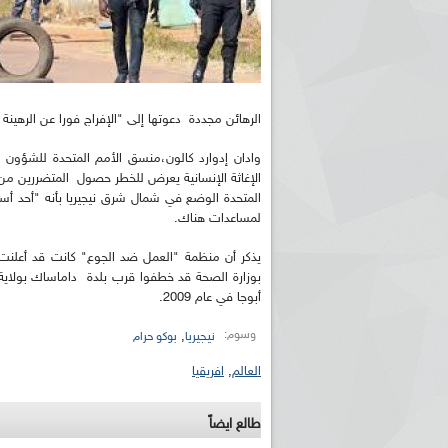
الرهائن مجددة دعوتها إلى "الإفراج فورا عن الرهينة 
وادان إدوارد كالون،منسق الأمم المتحدة للشؤون 
الإغاثة الإنسانية يعرض للخطر حصول المتضررين من 
المتحدة الوضع في شمال شرق نيجيريا بأنه "أحد أسو
لمساعدات هناك.
يذكر أن منظمة "العمل ضد الجوع" كانت قد أعلنت 
بوزارة الصحة قد خطفوا قرب بلدة داماساك بولاية
أبوجا في عام 2009.
وسوم:
,
نيجيريا
بوكو حرام
العالم
,
افريقيا
طالع ايضاً