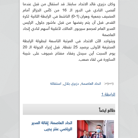
وكان دزيري قائد الاتحاد سابقا, قد استقال من قبل عندما
أقصي النادي في الدور الـ 16 من كأس الجزائر أمام
المضيف جمعية وهران (1-0) الناشط في الرابطة الثانية لكرة
القدم, قبل أن يتم رفضها من قبل عاشور جلول, الرئيس
المدير العام لمجمع سيربور, المالك لأغلبية أسهم لنادي إتحاد
العاصمة
ويتواجد الآن الاتحاد في المرتبة التاسعة لبطولة الرابطة
المحترفة الأولى برصيد 25 نقطة, قبل إجراء الجولة الـ 20
يوم السبت أين سيحل رفقاء مفتاح ضيوف على شيبة
الساورة في لقاء صعب.
وسوم:
,
,
اتحاد العاصمة
دزبري بلال
استقالة
الرابطة 1
طالع ايضاً
اتحاد العاصمة: إقالة المدير
الرياضي عنتر يحيى