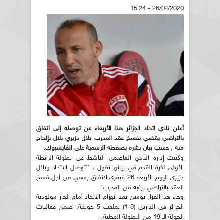
26/02/2020 - 15:24
أعلن نادي اتحاد الجزائر هذا الأربعاء عن توصله إلى اتفاق
بالتراضي يقضي بفسخ عقد المدرب بلال دزيري بلال بإلحاح
منه ,
حسب بيان نشره بصفحته الرسمية على الفايسبوك.
وكتبت إدارة النادي العاصمي الناشط في بطولة الرابطة
الأولى لكرة القدم في بيانها تقول : ''توصل الاتحاد وبلال
دزيري اليوم الأربعاء 26 فيفري لاتفاق رسمي من أجل فسخ
العقد بالتراضي برغبة من المدرب".
وجاء هذا القرار يومين بعد انهزام الاتحاد أمام الجار مولودية
الجزائر في الداربي (0-1) بملعب 5 جويلية, ضمن فعاليات
الجولة الـ 19 من البطولة المحلية.