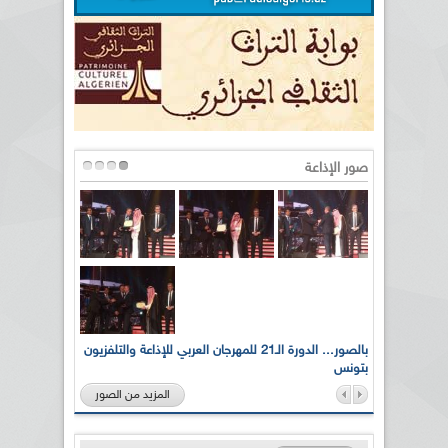
صور الإذاعة
لى أرواح
بالصور... الدورة الـ21 للمهرجان العربي للإذاعة والتلفزيون
بتونس
المزيد من الصور