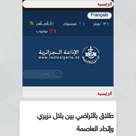
Français
آر أس أس
تويتر
فيسبوك
يوتيوب
‏بحث ‏
استمارة البحث
طلاق بالتراضي بين بلال دزيري
وإتحاد العاصمة