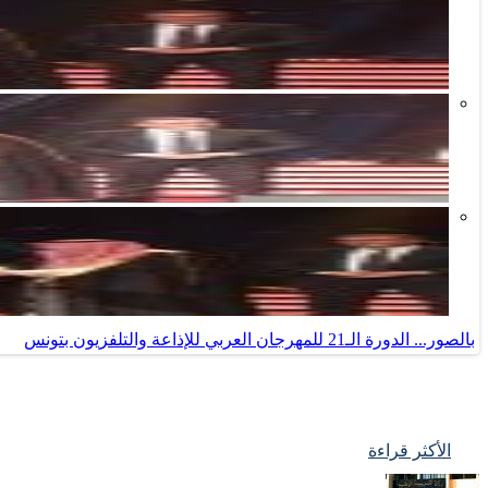
بالصور... الدورة الـ21 للمهرجان العربي للإذاعة والتلفزيون بتونس
الأكثر قراءة