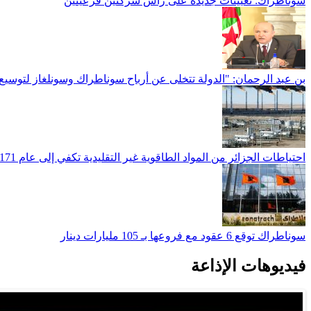
سوناطراك: تعيينات جديدة على رأس شركتين فرعيتين
بن عبد الرحمان: "الدولة تتخلى عن أرباح سوناطراك وسونلغاز لتوسيع ا
احتياطات الجزائر من المواد الطاقوية غير التقليدية تكفي إلى عام 2171
سوناطراك توقع 6 عقود مع فروعها بـ 105 مليارات دينار
فيديوهات الإذاعة