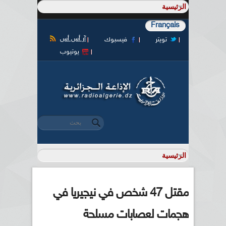
Français
آر أس أس
تويتر
فيسبوك
يوتيوب
‏بحث ‏
استمارة البحث
مقتل 47 شخص في نيجيريا في
هجمات لعصابات مسلحة