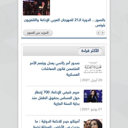
لى أرواح
بالصور... الدورة الـ21 للمهرجان العربي للإذاعة والتلفزيون
بتونس
المزيد من الصور
الأكثر قراءة
صدور أمر رئاسي يعدل ويتمم الأمر
المتضمن قانون المعاشات
العسكرية
20 أبريل 2021 |
مريم شرفي للإذاعة: 700 إخطار
حول المساس بحقوق الطفل منذ
بداية السنة الجارية
01 يونيو 2021 |
أميناتو حيدر للاذاعة الدولية : ما
يحدث في الأراضي المحتلة تخبط