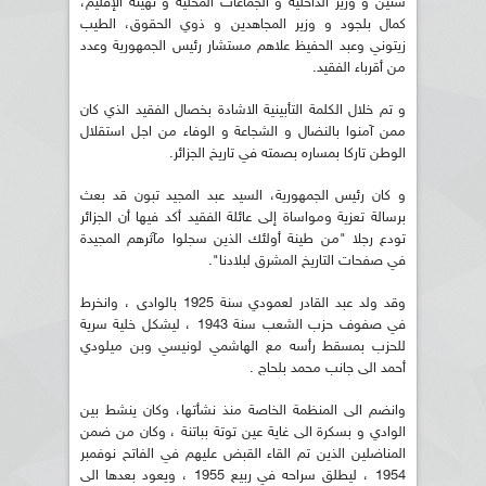
شنين و وزير الداخلية و الجماعات المحلية و تهيئة الإقليم،
كمال بلجود و وزير المجاهدين و ذوي الحقوق، الطيب
زيتوني وعبد الحفيظ علاهم مستشار رئيس الجمهورية وعدد
من أقرباء الفقيد.
و تم خلال الكلمة التأبينية الاشادة بخصال الفقيد الذي كان
ممن آمنوا بالنضال و الشجاعة و الوفاء من اجل استقلال
الوطن تاركا بمساره بصمته في تاريخ الجزائر.
و كان رئيس الجمهورية، السيد عبد المجيد تبون قد بعث
برسالة تعزية ومواساة إلى عائلة الفقيد أكد فيها أن الجزائر
تودع رجلا "من طينة أولئك الذين سجلوا مآثرهم المجيدة
في صفحات التاريخ المشرق لبلادنا".
وقد ولد عبد القادر لعمودي سنة 1925 بالوادى ، وانخرط
في صفوف حزب الشعب سنة 1943 ، ليشكل خلية سرية
للحزب بمسقط رأسه مع الهاشمي لونيسي وبن ميلودي
أحمد الى جانب محمد بلحاج .
وانضم الى المنظمة الخاصة منذ نشأتها، وكان ينشط بين
الوادي و بسكرة الى غاية عين توتة بباتنة ، وكان من ضمن
المناضلين الذين تم القاء القبض عليهم في الفاتح نوفمبر
1954 ، ليطلق سراحه في ربيع 1955 ، ويعود بعدها الى