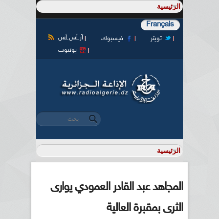
Français
آر أس أس
تويتر
فيسبوك
يوتيوب
‏بحث ‏
استمارة البحث
المجاهد عبد القادر العمودي يوارى
الثرى بمقبرة العالية