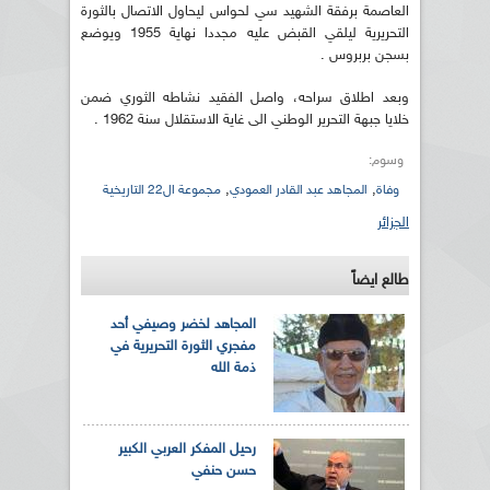
العاصمة برفقة الشهيد سي لحواس ليحاول الاتصال بالثورة
التحريرية ليلقي القبض عليه مجددا نهاية 1955 ويوضع
بسجن بربروس .
وبعد اطلاق سراحه، واصل الفقيد نشاطه الثوري ضمن
خلايا جبهة التحرير الوطني الى غاية الاستقلال سنة 1962 .
وسوم:
,
,
وفاة
المجاهد عبد القادر العمودي
مجموعة ال22 التاريخية
الجزائر
طالع ايضاً
المجاهد لخضر وصيفي أحد
مفجري الثورة التحريرية في
ذمة الله
رحيل المفكر العربي الكبير
حسن حنفي